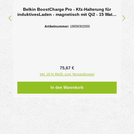
Belkin BoostCharge Pro - Kfz-Halterung für
induktivesLaden - magnetisch mit Qi2 - 15 Watt -
Fast Charge - Grau
Artikelnummer:
18658302000
Regulärer Preis:
75,67 €
inkl. 19 % MwSt. zzgl. Versandkosten
In den Warenkorb