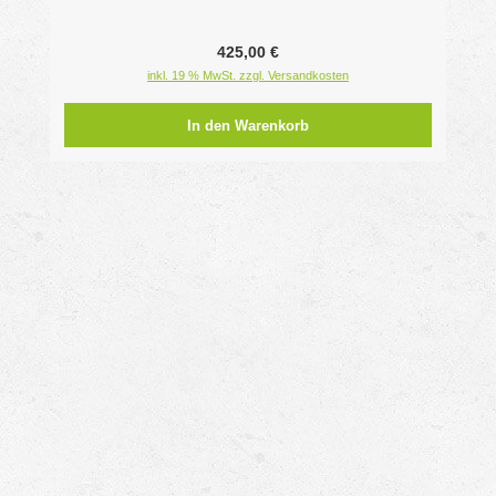
Regulärer Preis:
425,00 €
inkl. 19 % MwSt. zzgl. Versandkosten
In den Warenkorb