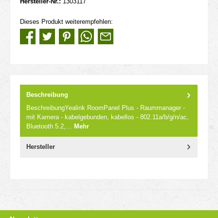
Hersteller-Nr.:
1303117
Dieses Produkt weiterempfehlen:
Beschreibung
BeschreibungYealink RoomPanel Plus - Raummanager -
mit Kamera - kabelgebunden, kabellos - 802.11a/b/g/n/ac,
Bluetooth 5.2,…
Mehr
Hersteller