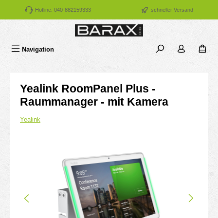
Zum Hauptinhalt springen
Hotline: 040-882159333
schneller Versand
Navigation
Yealink RoomPanel Plus -
Raummanager - mit Kamera
Yealink
Bildergalerie überspringen