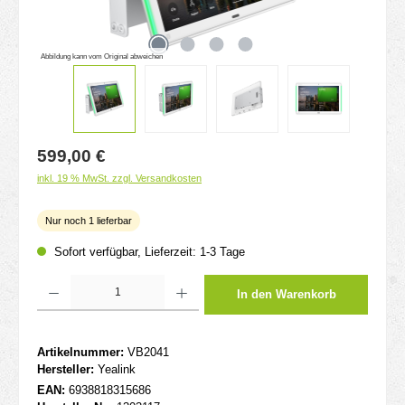
Abbildung kann vom Original abweichen
Regulärer Preis:
599,00 €
inkl. 19 % MwSt. zzgl. Versandkosten
Nur noch 1 lieferbar
Sofort verfügbar, Lieferzeit: 1-3 Tage
Produkt Anzahl: Gib den gewünschten Wert ein oder benutze die Schaltflächen um d
In den Warenkorb
Artikelnummer:
VB2041
Hersteller:
Yealink
EAN:
6938818315686