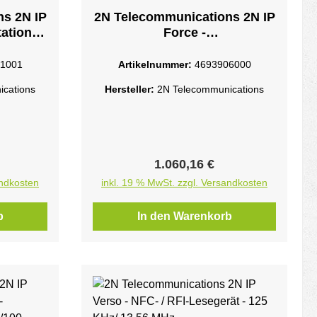
s 2N IP
2N Telecommunications 2N IP
ation -
Force -
/100
Videogegensprechanlage -
verkabelt (LAN 10/100)1
1001
Artikelnummer:
4693906000
Kamera(s)
cations
Hersteller:
2N Telecommunications
eis:
Regulärer Preis:
1.060,16 €
andkosten
inkl. 19 % MwSt. zzgl. Versandkosten
b
In den Warenkorb