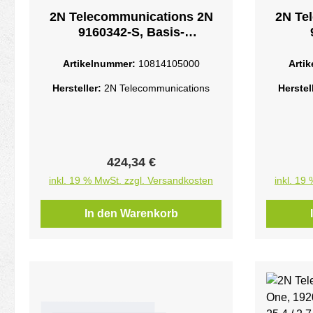
2N Telecommunications 2N
2N Te
9160342-S, Basis-
Zugangskontrollleser,
Zug
Zugriffschip/Kartenleser, IP54,
Zugriffs
Artikelnummer:
10814105000
Arti
Nahfeldkommunikation
Nah
Hersteller:
2N Telecommunications
Herstel
(NFC)13.56 MHz - 97dBA - PoE
(NFC
- 12 V/1 A DC - 802.3af -
802.3
10/100BASE-TX - IP54 - IK08
13.5
Regulärer Preis:
424,34 €
inkl. 19 % MwSt. zzgl. Versandkosten
inkl. 19
In den Warenkorb