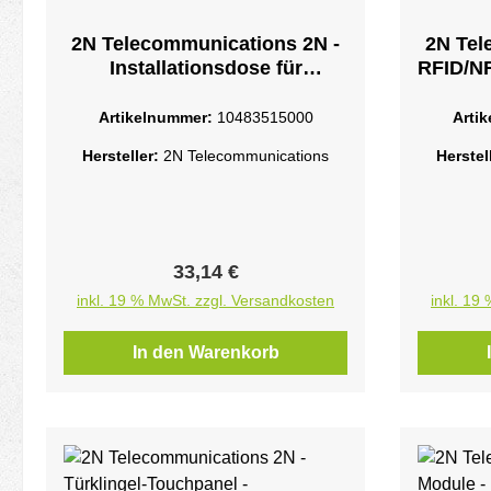
2N Telecommunications 2N -
2N Tel
Installationsdose für
RFID/NF
InnensprechstelleSchwarz
kabelg
Artikelnummer:
10483515000
Arti
- RFI
Hersteller:
2N Telecommunications
Herstel
13
Regulärer Preis:
33,14 €
inkl. 19 % MwSt. zzgl. Versandkosten
inkl. 19
In den Warenkorb