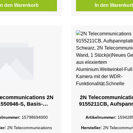
In den Warenkorb
In den Warenkor
lecommunications 2N
2N Telecommunicati
550946-S, Basis-
9155211CB, Aufspann
angskontrollleser,
Schwarz, 2N
ugriffscodeleser,
Telecommunications, 
kelnummer:
15798694000
Artikelnummer:
159428
fschip/KartenleserEin
Stück(e)Neues Gehä
ler:
2N Telecommunications
Hersteller:
2N Telecommuni
Modul für die
eloxiertem