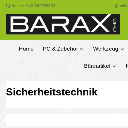
Hotline: 040-882159333
schn
m Hauptinhalt springen
Zur Suche springen
Zur Hauptnavigation springen
Home
PC & Zubehör
Werkzeug
Büroartikel
Sicherheitstechnik