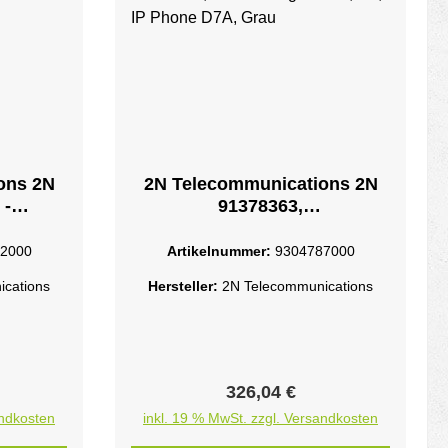
ons 2N
2N Telecommunications 2N
 -
91378363,
0/100
Erweiterungsmodul, 2N, IP
Phone D7A, Grau
2000
Artikelnummer:
9304787000
cations
Hersteller:
2N Telecommunications
eis:
Regulärer Preis:
326,04 €
andkosten
inkl. 19 % MwSt. zzgl. Versandkosten