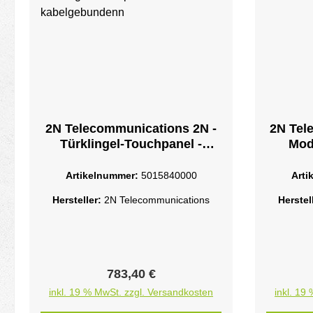
2N Telecommunications 2N -
2N Tel
Türklingel-Touchpanel -
Mod
kabelgebundenn
Artikelnummer:
5015840000
Arti
Hersteller:
2N Telecommunications
Herstel
Regulärer Preis:
783,40 €
inkl. 19 % MwSt. zzgl. Versandkosten
inkl. 19