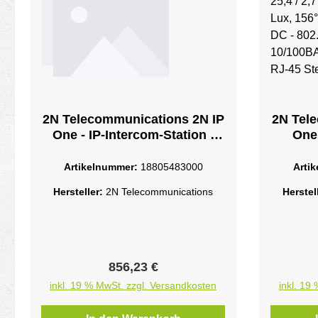
2N Telecommunications 2N IP
2N Tel
One - IP-Intercom-Station -
One,
mit Kamerakabelgebunden -
CMOS, 2
10/100 Ethernet - Schwarz
30 f
Artikelnummer:
18805483000
Arti
und/
Hersteller:
2N Telecommunications
Herstel
802.
10/1
MD
Regulärer Preis:
856,23 €
inkl. 19 % MwSt. zzgl. Versandkosten
inkl. 19