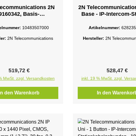
lecommunications 2N
2N Telecommunication
9160342, Basis-
Base - IP-Intercom-St
angskontrollleser,
kabelgebunden10
chip/Kartenleser, IP54,
Ethernet
kelnummer:
10483507000
Artikelnummer:
628235
feldkommunikation
ler:
2N Telecommunications
Hersteller:
2N Telecommuni
)PoE - 12 V/1 A DC -
af - 10/100BASE-TX -
6 MHz - IP54 - IK08
Regulärer Preis:
Regulärer Pr
519,72 €
528,47 €
 % MwSt. zzgl. Versandkosten
inkl. 19 % MwSt. zzgl. Vers
In den Warenkorb
In den Warenkor