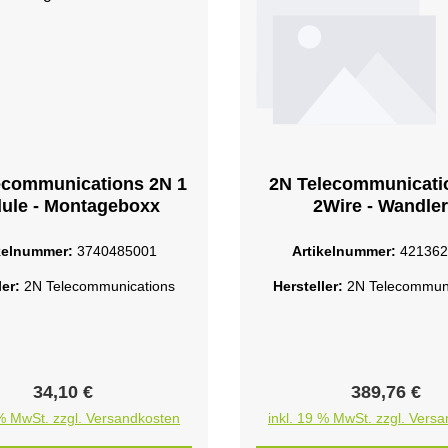
ecommunications 2N 1
2N Telecommunicati
ule - Montageboxx
2Wire - Wandler
kabelgebunden - 1
Ethernett
kelnummer:
3740485001
Artikelnummer:
421362
ler:
2N Telecommunications
Hersteller:
2N Telecommuni
Regulärer Preis:
Regulärer Pr
34,10 €
389,76 €
 % MwSt. zzgl. Versandkosten
inkl. 19 % MwSt. zzgl. Vers