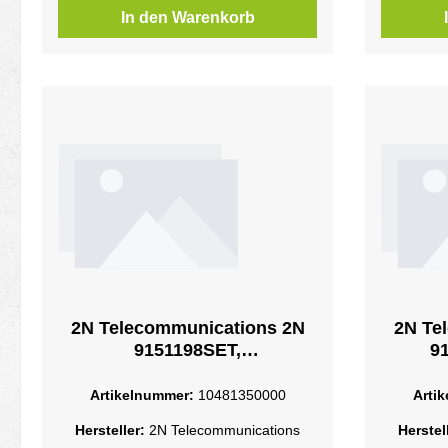
In den Warenkorb
2N Telecommunications 2N
2N Te
9151198SET,
91
Sicherheitsrelais, Mehrfarbig,
Zug
2N Telecommunications, IP
Z
Artikelnummer:
10481350000
Arti
Force, 1 Stück(e)
Zugrif
Hersteller:
2N Telecommunications
Herstel