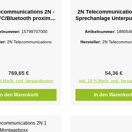
ecommunications 2N -
2N Telecommunicatio
C/Bluetooth proximity
Sprechanlage Unterpu
reader -
ebundenkabellos - NFC
kelnummer:
15798707000
Artikelnummer:
188054
D - Bluetooth 5.0 LE -
ler:
2N Telecommunications
Hersteller:
2N Telecommuni
.56 MHz - 125 KHz
Regulärer Preis:
Regulärer P
769,65 €
54,36 €
 % MwSt. zzgl. Versandkosten
inkl. 19 % MwSt. zzgl. Vers
In den Warenkorb
In den Warenkor