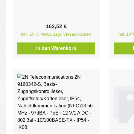
Türs
Verso
das 
Regulärer Preis:
162,52 €
inkl. 19 % MwSt. zzgl. Versandkosten
inkl. 19
In den Warenkorb