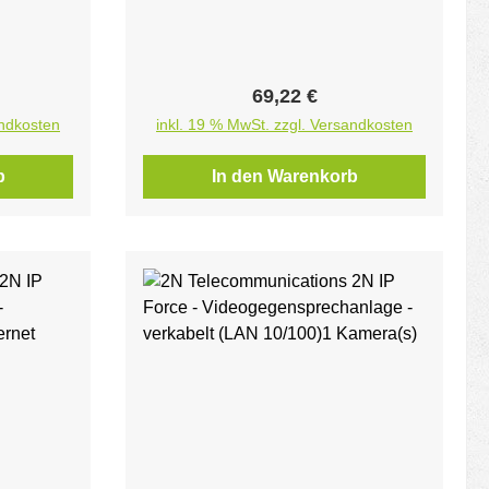
l-Full-
 WDR-
nelle
is:
Regulärer Preis:
69,22 €
andkosten
inkl. 19 % MwSt. zzgl. Versandkosten
b
In den Warenkorb