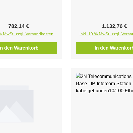
prechanlagen 2N® IP
Aluminium.Weitwinke
 und 2N® LTE Verso -
HD-Kamera mit der
eine kapazitive Tast
Funktionalität.Sch
Regulärer Preis:
Regulärer Pre
782,14 €
1.132,76 €
 % MwSt. zzgl. Versandkosten
inkl. 19 % MwSt. zzgl. Vers
In den Warenkorb
In den Warenkor