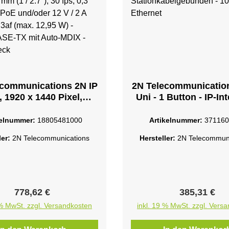
ecommunications 2N IP
2N Telecommunication
 1920 x 1440 Pixel,
Uni - 1 Button - IP-In
5,4 / 2,7 mm (1 / 2.7"),
Stationkabelgebun
ps, 0,3 Lux, 156°PoE
10/100 Etherne
kelnummer:
18805481000
Artikelnummer:
371160
oder 12 V / 2 A DC -
ler:
2N Telecommunications
Hersteller:
2N Telecommuni
3af (max. 12,95 W) -
00BASE-TX mit Auto-
IX - RJ-45 Steck
Regulärer Preis:
Regulärer Pr
778,62 €
385,31 €
 % MwSt. zzgl. Versandkosten
inkl. 19 % MwSt. zzgl. Vers