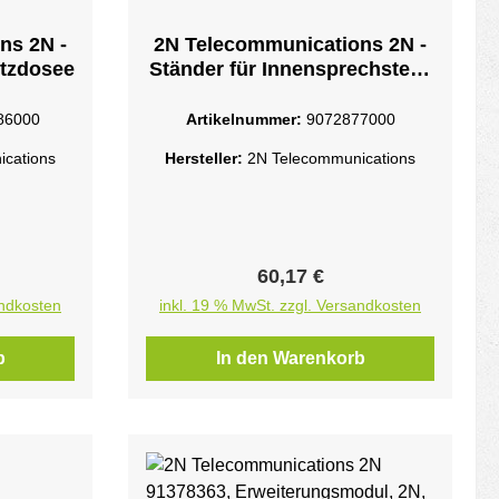
ns 2N -
2N Telecommunications 2N -
tzdosee
Ständer für Innensprechstelle
- DesktopSchwarz
86000
Artikelnummer:
9072877000
cations
Hersteller:
2N Telecommunications
reis:
Regulärer Preis:
60,17 €
andkosten
inkl. 19 % MwSt. zzgl. Versandkosten
b
In den Warenkorb