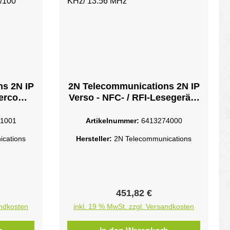
s 2N IP
2N Telecommunications 2N IP
tercom-
Verso - NFC- / RFI-Lesegerät -
den -
125 KHz/ 13.56 MHz
t
1001
Artikelnummer:
6413274000
cations
Hersteller:
2N Telecommunications
eis:
Regulärer Preis:
451,82 €
andkosten
inkl. 19 % MwSt. zzgl. Versandkosten