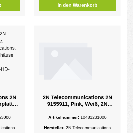
b
In den Warenkorb
ons 2N
2N Telecommunications 2N
platte,
9155911, Pink, Weiß, 2N
Telecommunications, 220
Wand, 1
mm, 10 Stück(e)Verso bus
53000
Artikelnummer:
10481231000
use aus
long - 220mm
cations
Hersteller:
2N Telecommunications