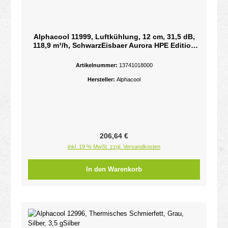
Alphacool 11999, Luftkühlung, 12 cm, 31,5 dB,
118,9 m³/h, SchwarzEisbaer Aurora HPE Edition
360 CPU AIO
Artikelnummer:
13741018000
Hersteller:
Alphacool
Regulärer Preis:
206,64 €
inkl. 19 % MwSt. zzgl. Versandkosten
In den Warenkorb