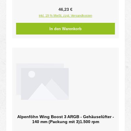
Regulärer Preis:
46,23 €
inkl. 19 % MwSt. zzgl. Versandkosten
In den Warenkorb
Alpenföhn Wing Boost 3 ARGB - Gehäuselüfter -
140 mm (Packung mit 3)1.500 rpm