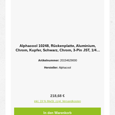
Alphacool 10248, Rückenplatte, Aluminium,
Chrom, Kupfer, Schwarz, Chrom, 3-Pin JST, 1/4",
60 °CKupfer
Artikelnummer:
20154629000
Hersteller:
Alphacool
Regulärer Preis:
218,68 €
inkl. 19 % MwSt. zzgl. Versandkosten
In den Warenkorb