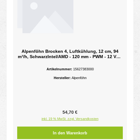
Alpenföhn Brocken 4, Luftkühlung, 12 cm, 94
m³/h, SchwarzIntel/AMD - 120 mm - PWM - 12 VDC
- 220 TDP - 127 x 119 x 155 mm - 1098 g - Schwarz
Artikelnummer:
15627383000
Hersteller:
Alpenföhn
Regulärer Preis:
54,70 €
inkl. 19 % MwSt. zzgl. Versandkosten
In den Warenkorb