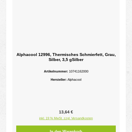
Alphacool 12996, Thermisches Schmierfett, Grau,
Silber, 3,5 gSilber
Artikelnummer:
10741162000
Hersteller:
Alphacool
Regulärer Preis:
13,64 €
inkl. 19 % MwSt. zzgl. Versandkosten
In den Warenkorb