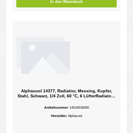
In den Warenkorb
Alphacool 14377, Radiatior, Messing, Kupfer,
Stahl, Schwarz, 1/4 Zoll, 60 °C, 6 LüfterRadiator -
360 mm - Kupfer - 5x G1/4" - 60°C - 18 FPI -
Schwarz - 1025 g
Artikelnummer:
14016536000
Hersteller:
Alphacool