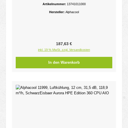
(Socket H2), LGA 1200 (Socket H5), LGA 1700,...,
Artikelnummer:
13741011000
4-polig, 1/4 Zoll26
Hersteller:
Alphacool
Regulärer Preis:
187,63 €
inkl. 19 % MwSt. zzgl. Versandkosten
In den Warenkorb