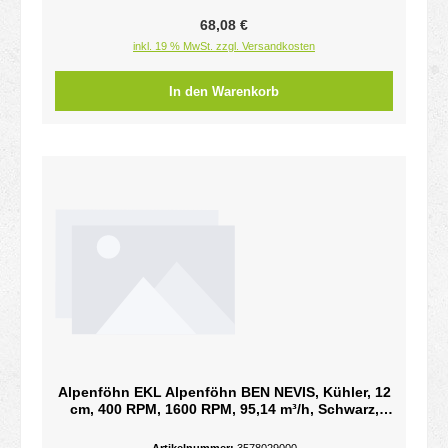
Regulärer Preis:
68,08 €
inkl. 19 % MwSt. zzgl. Versandkosten
In den Warenkorb
Alpenföhn EKL Alpenföhn BEN NEVIS, Kühler, 12
cm, 400 RPM, 1600 RPM, 95,14 m³/h, Schwarz,
WeißBEN NEVIS