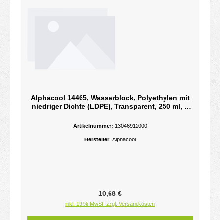
Alphacool 14465, Wasserblock, Polyethylen mit
niedriger Dichte (LDPE), Transparent, 250 ml, 1
Stück(e)Spritzflasche Core 250ml
Artikelnummer:
13046912000
Hersteller:
Alphacool
Regulärer Preis:
10,68 €
inkl. 19 % MwSt. zzgl. Versandkosten