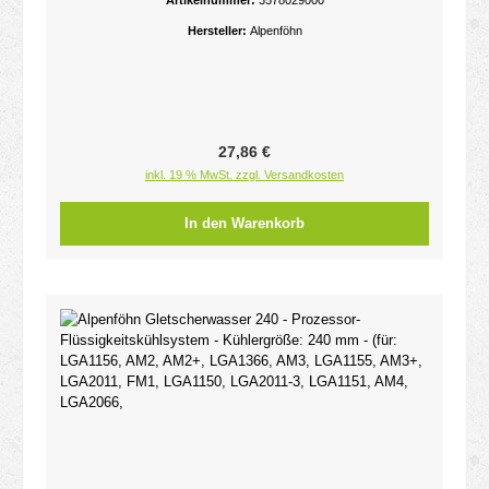
Artikelnummer:
3578029000
Hersteller:
Alpenföhn
Regulärer Preis:
27,86 €
inkl. 19 % MwSt. zzgl. Versandkosten
In den Warenkorb