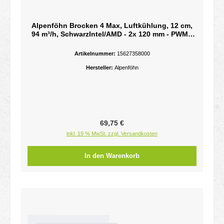
Alpenföhn Brocken 4 Max, Luftkühlung, 12 cm,
94 m³/h, SchwarzIntel/AMD - 2x 120 mm - PWM -
12 VDC - 250 TDP - 127 x 129 x 158 mm - 1263 g -
Schwarz
Artikelnummer:
15627358000
Hersteller:
Alpenföhn
Regulärer Preis:
69,75 €
inkl. 19 % MwSt. zzgl. Versandkosten
In den Warenkorb