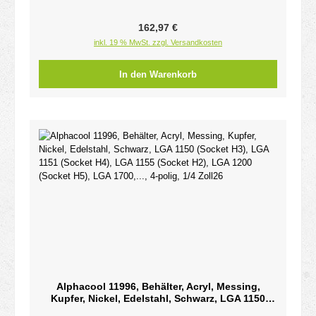
Regulärer Preis:
162,97 €
inkl. 19 % MwSt. zzgl. Versandkosten
In den Warenkorb
Alphacool 11996, Behälter, Acryl, Messing,
Kupfer, Nickel, Edelstahl, Schwarz, LGA 1150
(Socket H3), LGA 1151 (Socket H4), LGA 1155