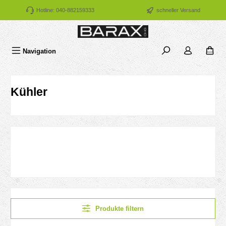
Zum Hauptinhalt springen
Hotline: 040-882159333
schneller Versand
Navigation
Kühler
Produkte filtern