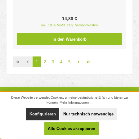
Regulärer Preis:
14,86 €
inkl. 19 % MwSt. zzgl. Versandkosten
In den Warenkorb
Seite
Seite
Seite
Seite
Seite
1
2
3
4
5
Newsletter
Diese Website verwendet Cookies, um eine bestmögliche Erfahrung bieten zu
können.
Mehr Informationen ...
Service-Hotline
Unterstützung und Beratung unter:
Konfigurieren
Nur technisch notwendige
040 - 882 159 333
Alle Cookies akzeptieren
Mo-Do: 10-12 Uhr und 14-17 Uhr