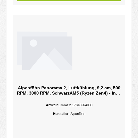
Alpenföhn Panorama 2, Luftkühlung, 9,2 cm, 500
RPM, 3000 RPM, SchwarzAM5 (Ryzen Zen4) - Intel
Sockel 1200 (Core i) - Intel Sockel 1700 (Core i) -
500 rpm - 12 V - 47,24 cfm - Aluminium - Kupfer
Artikelnummer:
17818664000
Hersteller:
Alpenföhn