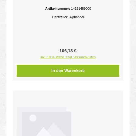
ST20 HPE Full Copper 360mm Radiator
Artikelnummer:
14131489000
Hersteller:
Alphacool
Regulärer Preis:
106,13 €
inkl. 19 % MwSt. zzgl. Versandkosten
In den Warenkorb