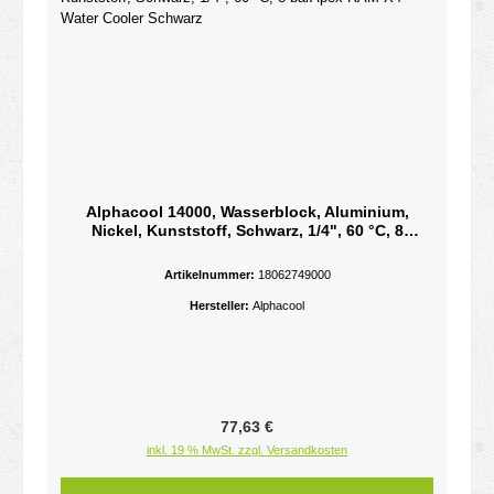
Alphacool 14000, Wasserblock, Aluminium,
Nickel, Kunststoff, Schwarz, 1/4", 60 °C, 8
barApex RAM X4 Water Cooler Schwarz
Artikelnummer:
18062749000
Hersteller:
Alphacool
Regulärer Preis:
77,63 €
inkl. 19 % MwSt. zzgl. Versandkosten