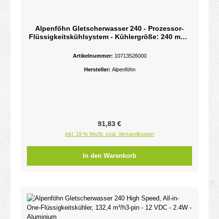
Alpenföhn Gletscherwasser 240 - Prozessor-
Flüssigkeitskühlsystem - Kühlergröße: 240 mm -
(für: LGA1156, AM2, AM2+, LGA1366, AM3,
LGA1155, AM3+, LGA2011, FM1, LGA1150,
Artikelnummer:
10713526000
LGA2011-3, LGA1151, AM4, LGA2066,
Hersteller:
Alpenföhn
Regulärer Preis:
91,83 €
inkl. 19 % MwSt. zzgl. Versandkosten
In den Warenkorb