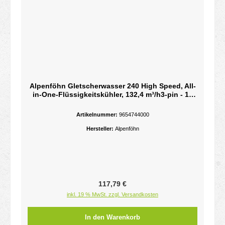
Alpenföhn Gletscherwasser 240 High Speed, All-
in-One-Flüssigkeitskühler, 132,4 m³/h3-pin - 12
VDC - 2.4W - Aluminium
Artikelnummer:
9654744000
Hersteller:
Alpenföhn
Regulärer Preis:
117,79 €
inkl. 19 % MwSt. zzgl. Versandkosten
In den Warenkorb