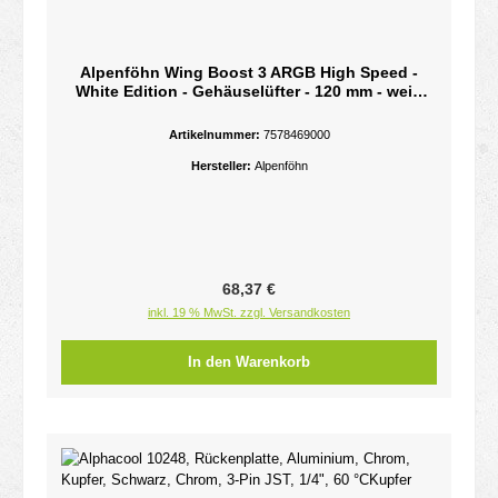
Alpenföhn Wing Boost 3 ARGB High Speed -
White Edition - Gehäuselüfter - 120 mm - weiß
(Packung mit 3)2.200 rpm - 77,88 cfm
Artikelnummer:
7578469000
Hersteller:
Alpenföhn
Regulärer Preis:
68,37 €
inkl. 19 % MwSt. zzgl. Versandkosten
In den Warenkorb