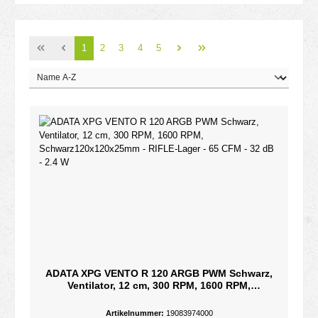
Seite
Seite
Seite
Seite
Seite
1
2
3
4
5
ADATA XPG VENTO R 120 ARGB PWM Schwarz,
Ventilator, 12 cm, 300 RPM, 1600 RPM,
Schwarz120x120x25mm - RIFLE-Lager - 65 CFM -
32 dB - 2.4 W
Artikelnummer:
19083974000