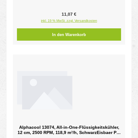
Regulärer Preis:
11,07 €
inkl. 19 % MwSt. zzgl. Versandkosten
In den Warenkorb
Alphacool 13074, All-in-One-Flüssigkeitskühler,
12 cm, 2500 RPM, 118,9 m³/h, SchwarzEisbaer Pro
HPE Aurora 360 CPU AIO