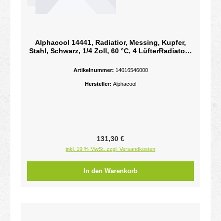
Alphacool 14441, Radiatior, Messing, Kupfer,
Stahl, Schwarz, 1/4 Zoll, 60 °C, 4 LüfterRadiator -
NexXxoS HPE-45 - 280 mm - Kupfer - 5x G1/4" -
60°C - 16 FPI - Schwarz - 1375 g
Artikelnummer:
14016546000
Hersteller:
Alphacool
Regulärer Preis:
131,30 €
inkl. 19 % MwSt. zzgl. Versandkosten
In den Warenkorb