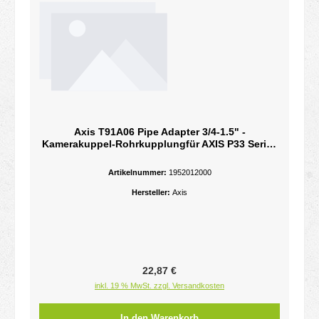
Axis T91A06 Pipe Adapter 3/4-1.5" -
Kamerakuppel-Rohrkupplungfür AXIS P33 Series
Pendant Kit - P3343-VE/P3344-VE Series Pendant
Kit
Artikelnummer:
1952012000
Hersteller:
Axis
Regulärer Preis:
22,87 €
inkl. 19 % MwSt. zzgl. Versandkosten
In den Warenkorb