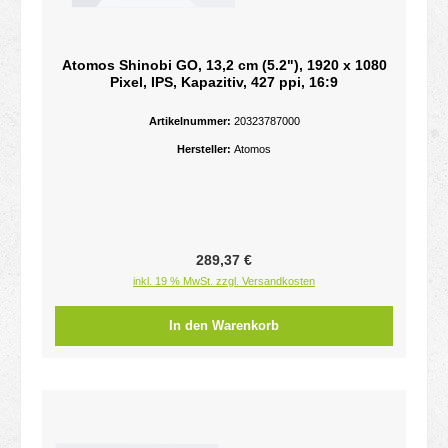
Atomos Shinobi GO, 13,2 cm (5.2"), 1920 x 1080
Pixel, IPS, Kapazitiv, 427 ppi, 16:9
Artikelnummer:
20323787000
Hersteller:
Atomos
Regulärer Preis:
289,37 €
inkl. 19 % MwSt. zzgl. Versandkosten
In den Warenkorb