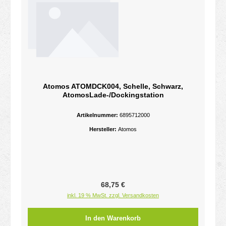
Atomos ATOMDCK004, Schelle, Schwarz,
AtomosLade-/Dockingstation
Artikelnummer:
6895712000
Hersteller:
Atomos
Regulärer Preis:
68,75 €
inkl. 19 % MwSt. zzgl. Versandkosten
In den Warenkorb