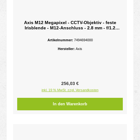
Axis M12 Megapixel - CCTV-Objektiv - feste
Irisblende - M12-Anschluss - 2.8 mm - f/1.2
(Packung mit 10)für AXIS P3904-R - P3905-R -
P3915-R
Artikelnummer:
7494694000
Hersteller:
Axis
Regulärer Preis:
256,03 €
inkl. 19 % MwSt. zzgl. Versandkosten
In den Warenkorb