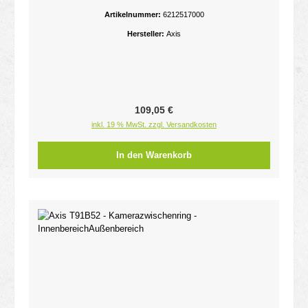
M3215 - M4308 - P1385 - P1455 - P3818 - Q1615 -
Artikelnummer:
6212517000
Q1951 - Q1952 - Q3536 - Q353
Hersteller:
Axis
Regulärer Preis:
109,05 €
inkl. 19 % MwSt. zzgl. Versandkosten
In den Warenkorb