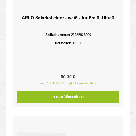
ARLO Solarkollektor - weiß - für Pro 6; Ultra3
Artikelnummer:
21185926000
Hersteller:
ARLO
Regulärer Preis:
56,39 €
inkl. 19 % MwSt. zzgl. Versandkosten
In den Warenkorb