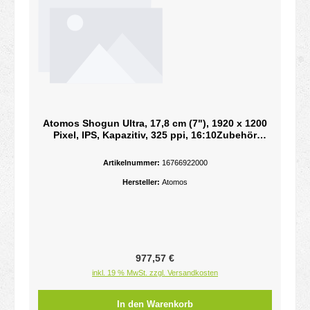
Atomos Shogun Ultra, 17,8 cm (7"), 1920 x 1200
Pixel, IPS, Kapazitiv, 325 ppi, 16:10Zubehör
Digitalkameras
Artikelnummer:
16766922000
Hersteller:
Atomos
Regulärer Preis:
977,57 €
inkl. 19 % MwSt. zzgl. Versandkosten
In den Warenkorb