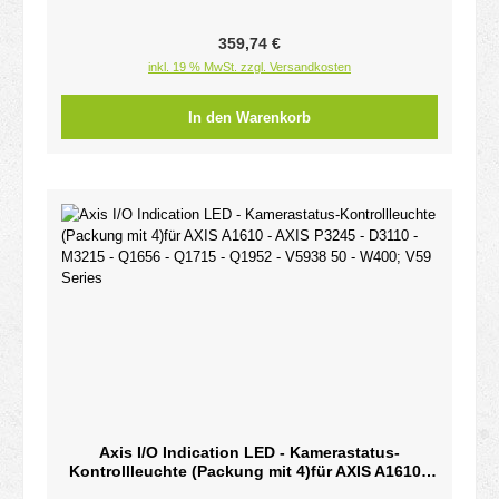
Regulärer Preis:
359,74 €
inkl. 19 % MwSt. zzgl. Versandkosten
In den Warenkorb
Axis I/O Indication LED - Kamerastatus-
Kontrollleuchte (Packung mit 4)für AXIS A1610 -
AXIS P3245 - D3110 - M3215 - Q1656 - Q1715 -