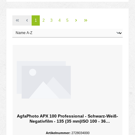
Seite
Seite
Seite
Seite
Seite
1
2
3
4
5
AgfaPhoto APX 100 Professional - Schwarz-Weiß-
Negativfilm - 135 (35 mm)ISO 100 - 36
Belichtungen
Artikelnummer:
2728034000