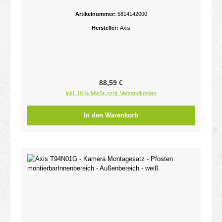
AXIS Companion Dome V - Companion Dome WV
- M3044 - M3045 - M3046 - M3047 - M3048
Artikelnummer:
5814142000
Hersteller:
Axis
Regulärer Preis:
88,59 €
inkl. 19 % MwSt. zzgl. Versandkosten
In den Warenkorb