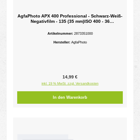
AgfaPhoto APX 400 Professional - Schwarz-Weiß-
Negativfilm - 135 (35 mm)ISO 400 - 36
Belichtungen
Artikelnummer:
2873351000
Hersteller:
AgfaPhoto
Regulärer Preis:
14,99 €
inkl. 19 % MwSt. zzgl. Versandkosten
In den Warenkorb