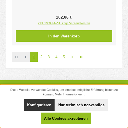
Regulärer Preis:
102,66 €
inkl. 19 % MwSt. zzgl. Versandkosten
In den Warenkorb
Seite
Seite
Seite
Seite
Seite
1
2
3
4
5
Newsletter
Diese Website verwendet Cookies, um eine bestmögliche Erfahrung bieten zu
können.
Mehr Informationen ...
Service-Hotline
Unterstützung und Beratung unter:
Konfigurieren
Nur technisch notwendige
040 - 882 159 333
Alle Cookies akzeptieren
Mo-Do: 10-12 Uhr und 14-17 Uhr