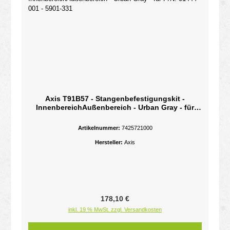
Axis T91B57 - Stangenbefestigungskit -
InnenbereichAußenbereich - Urban Gray - für
P/N: 01444-001 - 5901-331
Artikelnummer:
7425721000
Hersteller:
Axis
Regulärer Preis:
178,10 €
inkl. 19 % MwSt. zzgl. Versandkosten