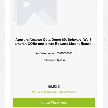
Aputure Amaran Octa Dome 60, Schwarz, Weiß,
amaran COBs and other Bowens Mount fixtures
up to 600W, 60 cm, 390 mm, 700 g, 1
Stück(e)Zubehör Digitalkameras
Artikelnummer:
20495036000
Hersteller:
Aputure
Regulärer Preis:
99,53 €
inkl. 19 % MwSt. zzgl. Versandkosten
In den Warenkorb