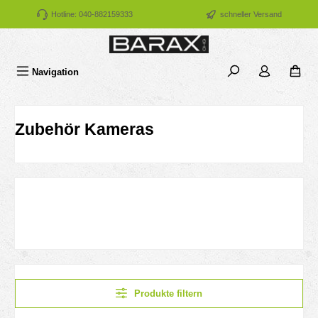
Zum Hauptinhalt springen
Hotline: 040-882159333
schneller Versand
Navigation
Zubehör Kameras
Produkte filtern