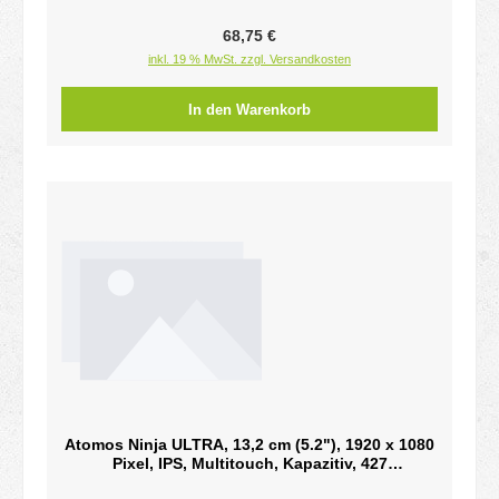
Regulärer Preis:
68,75 €
inkl. 19 % MwSt. zzgl. Versandkosten
In den Warenkorb
Atomos Ninja ULTRA, 13,2 cm (5.2"), 1920 x 1080
Pixel, IPS, Multitouch, Kapazitiv, 427
ppiSuperAtom IPS 1920 x 1080 - 10-bit (8+2 FRC)