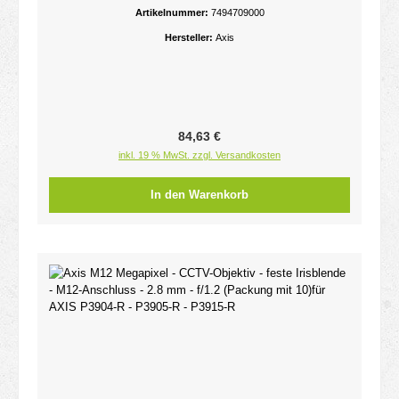
Q1952 - V5938 50 - W400; V59 Series
Artikelnummer:
7494709000
Hersteller:
Axis
Regulärer Preis:
84,63 €
inkl. 19 % MwSt. zzgl. Versandkosten
In den Warenkorb