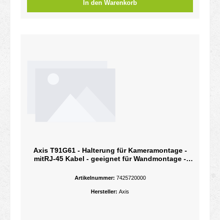
In den Warenkorb
Axis T91G61 - Halterung für Kameramontage -
mitRJ-45 Kabel - geeignet für Wandmontage -
Grau - für AXIS Q6215-LE 50Hz - Q6215-LE 60Hz
Artikelnummer:
7425720000
Hersteller:
Axis