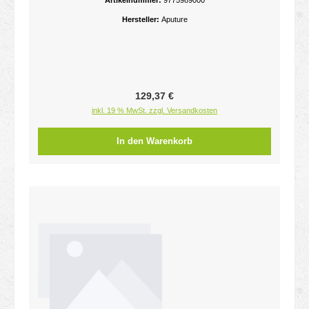
Artikelnummer:
9775989000
Hersteller:
Aputure
Regulärer Preis:
129,37 €
inkl. 19 % MwSt. zzgl. Versandkosten
In den Warenkorb