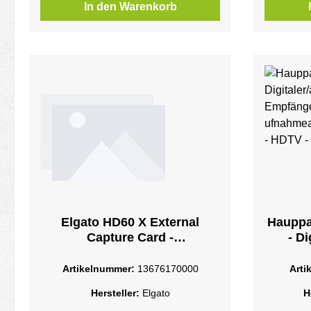
In den Warenkorb
Elgato HD60 X External
Hauppa
Capture Card -
- D
VideoaufnahmeadapterUSB-C
Empfän
ideoau
Artikelnummer:
13676170000
Arti
C - DVB
Hersteller:
Elgato
H