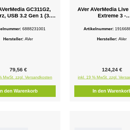
AVerMedia GC311G2,
AVer AVerMedia Live
z, USB 3.2 Gen 1 (3.1
Extreme 3 -
), 1920 x 1080 Pixel,
Videoaufnahmeadapt
ange of HDMI sources,
3.2 Gen 1 - TAA-ko
kelnummer:
6888231001
Artikelnummer:
191668
ng PlayStation 5, Xbox
Hersteller:
AVer
Hersteller:
AVer
X, Switch, and cameras
ng, 240 fps, 2160p,
1440p, 10
Regulärer Preis:
Regulärer Pr
79,56 €
124,24 €
 % MwSt. zzgl. Versandkosten
inkl. 19 % MwSt. zzgl. Vers
In den Warenkorb
In den Warenkor