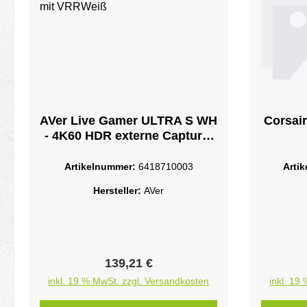
AVer Live Gamer ULTRA S WH
Corsai
- 4K60 HDR externe Capture-
Karte mit VRRWeiß
Videoa
Artikelnummer:
6418710003
Arti
Hersteller:
AVer
Regulärer Preis:
139,21 €
inkl. 19 % MwSt. zzgl. Versandkosten
inkl. 19