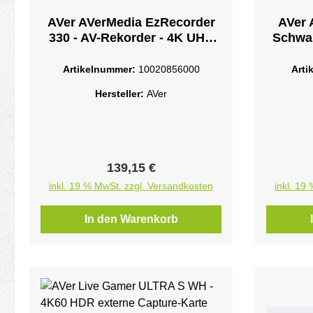
AVer AVerMedia EzRecorder
AVer 
330 - AV-Rekorder - 4K UHD
Schwar
(2160p)HDMI - Cinch
Gen 1
wide r
Artikelnummer:
10020856000
Arti
includi
Hersteller:
AVer
Series 
—maki
Regulärer Preis:
139,15 €
inkl. 19 % MwSt. zzgl. Versandkosten
inkl. 19
In den Warenkorb