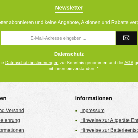
Newsletter
tter abonnieren und keine Angebote, Aktionen und Rabatte ver
E-
Mail-
Adresse
*
Datenschutz
die
Datenschutzbestimmungen
zur Kenntnis genommen und die
AGB
ge
mit ihnen einverstanden.
*
gen
Informationen
nd Versand
Impressum
belehrung
Hinweise zur Altgeräte En
ormationen
Hinweise zur Batterieent