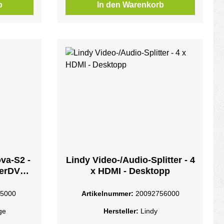
b
In den Warenkorb
va-S2 -
Lindy Video-/Audio-Splitter - 4
gerDVB-
x HDMI - Desktopp
2.0
5000
Artikelnummer:
20092756000
ge
Hersteller:
Lindy