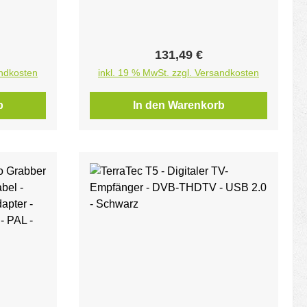
reis:
Regulärer Preis:
131,49 €
andkosten
inkl. 19 % MwSt. zzgl. Versandkosten
b
In den Warenkorb