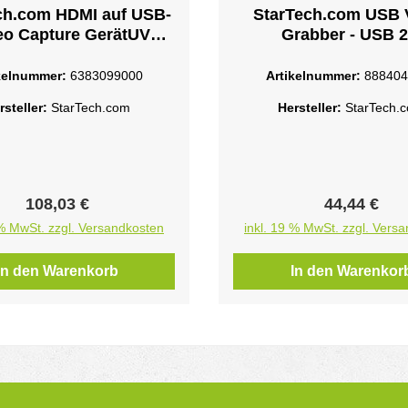
ch.com HDMI auf USB-
StarTech.com USB 
eo Capture GerätUVC
Grabber - USB 2
Rekorder - Plug-and-
VideoAdapter Kabel -
- Mac und Windows -
Videoaufnahmeadapte
kelnummer:
6383099000
Artikelnummer:
888404
1080p -
2.0 - NTSC - SECAM 
rsteller:
StarTech.com
Hersteller:
StarTech.
ufnahmeadapter - USB
Schwarz
Schwarz - Silber - TAA-
konform
Regulärer Preis:
Regulärer P
108,03 €
44,44 €
 % MwSt. zzgl. Versandkosten
inkl. 19 % MwSt. zzgl. Vers
In den Warenkorb
In den Warenkor