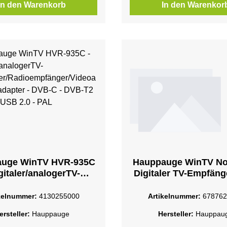
In den Warenkorb
In den Warenkor
uge WinTV HVR-935C
Hauppauge WinTV No
igitaler/analogerTV-
Digitaler TV-Empfän
ger/Radioempfänger/V
S2 - HDTV - USB 
fnahmeadapter - DVB-
kelnummer:
4130255000
Artikelnummer:
678762
-T2 - HDTV - USB 2.0 -
ersteller:
Hauppauge
Hersteller:
Hauppau
PAL