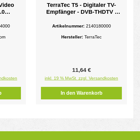
Video
TerraTec T5 - Digitaler TV-
.0
Empfänger - DVB-THDTV -
 TWAIN -
USB 2.0 - Schwarz
r - USB
4000
Artikelnummer:
2140180000
- PAL -
com
Hersteller:
TerraTec
reis:
Regulärer Preis:
11,64 €
andkosten
inkl. 19 % MwSt. zzgl. Versandkosten
b
In den Warenkorb