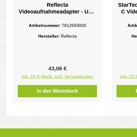
Reflecta
StarTe
Videoaufnahmeadapter - USB
C Vid
2.0 - NTSCPAL
HDMI 
Play 
Artikelnummer:
7812683000
Arti
Hersteller:
Reflecta
He
Videoa
3.0 - 
Regulärer Preis:
43,06 €
inkl. 19 % MwSt. zzgl. Versandkosten
inkl. 19
In den Warenkorb