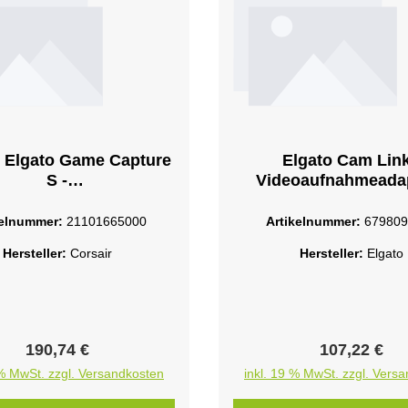
r Elgato Game Capture
Elgato Cam Link
S -
Videoaufnahmeadap
ufnahmeadapterUSB-C
USB3.0
kelnummer:
21101665000
Artikelnummer:
679809
Hersteller:
Corsair
Hersteller:
Elgato
Regulärer Preis:
Regulärer Pr
190,74 €
107,22 €
 % MwSt. zzgl. Versandkosten
inkl. 19 % MwSt. zzgl. Vers