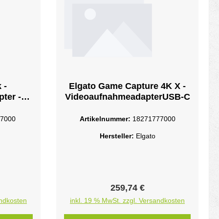
 -
Elgato Game Capture 4K X -
ter -
VideoaufnahmeadapterUSB-C
7000
Artikelnummer:
18271777000
Hersteller:
Elgato
eis:
Regulärer Preis:
259,74 €
andkosten
inkl. 19 % MwSt. zzgl. Versandkosten