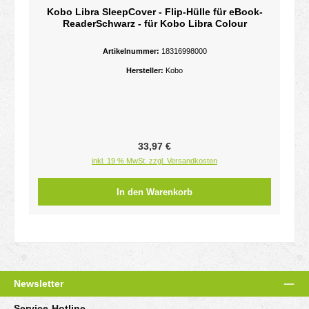
Kobo Libra SleepCover - Flip-Hülle für eBook-
ReaderSchwarz - für Kobo Libra Colour
Artikelnummer:
18316998000
Hersteller:
Kobo
Regulärer Preis:
33,97 €
inkl. 19 % MwSt. zzgl. Versandkosten
In den Warenkorb
Newsletter
Service-Hotline