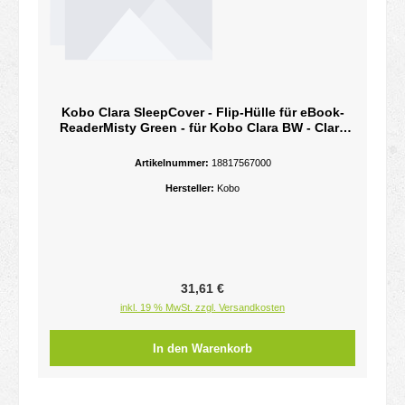
Kobo Clara SleepCover - Flip-Hülle für eBook-
ReaderMisty Green - für Kobo Clara BW - Clara
Colour
Artikelnummer:
18817567000
Hersteller:
Kobo
Regulärer Preis:
31,61 €
inkl. 19 % MwSt. zzgl. Versandkosten
In den Warenkorb