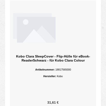
Kobo Clara SleepCover - Flip-Hülle für eBook-
ReaderSchwarz - für Kobo Clara Colour
Artikelnummer:
18817565000
Hersteller:
Kobo
Regulärer Preis:
31,61 €