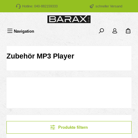
Zum Hauptinhalt springen
Hotline: 040-882159333
schneller Versand
Navigation
Zubehör MP3 Player
Produkte filtern