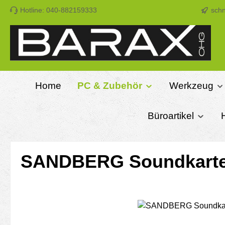
Hotline: 040-882159333
schn
m Hauptinhalt springen
Zur Suche springen
Zur Hauptnavigation springen
Home
PC & Zubehör
Werkzeug
Büroartikel
SANDBERG Soundkarte
Bildergalerie überspringen