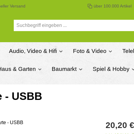
eller Versand
über 100.000 Artikel
Audio, Video & Hifi
Foto & Video
Tel
Haus & Garten
Baumarkt
Spiel & Hobby
 - USBB
Regulärer Pre
20,20 