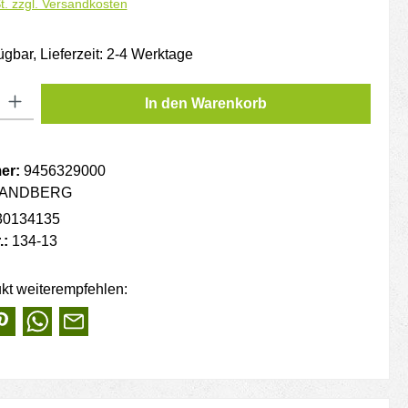
t. zzgl. Versandkosten
ügbar, Lieferzeit: 2-4 Werktage
: Gib den gewünschten Wert ein oder benutze die Schaltflächen um die
In den Warenkorb
er:
9456329000
ANDBERG
30134135
.:
134-13
kt weiterempfehlen: