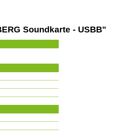
BERG Soundkarte - USBB"
B