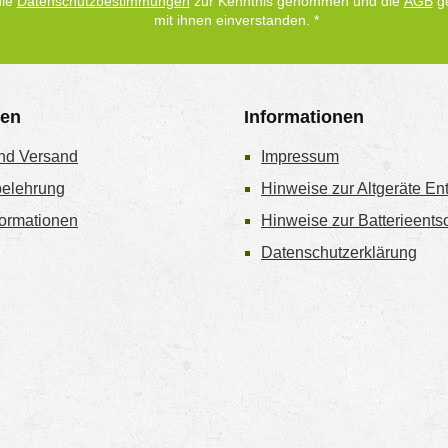
die
Datenschutzbestimmungen
zur Kenntnis genommen und die
AGB
ge
mit ihnen einverstanden.
*
gen
Informationen
nd Versand
Impressum
belehrung
Hinweise zur Altgeräte En
ormationen
Hinweise zur Batterieent
Datenschutzerklärung