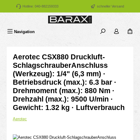
Zum Hauptinhalt springen
Hotline: 040-882159333
schneller Versand
Navigation
Aerotec CSX880 Druckluft-
SchlagschrauberAnschluss
(Werkzeug): 1/4" (6,3 mm) ·
Betriebsdruck (max.): 6.3 bar ·
Drehmoment (max.): 880 Nm ·
Drehzahl (max.): 9500 U/min ·
Gewicht: 1.32 kg · Luftverbrauch
Aerotec
Bildergalerie überspringen