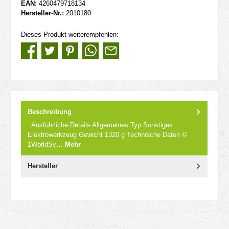
EAN:
4260479718134
Hersteller-Nr.:
2010180
Dieses Produkt weiterempfehlen:
Beschreibung
Ausführliche Details Allgemeines Typ Sonstiges
Elektrowerkzeug Gewicht 1320 g Technische Daten ©
1WorldSy…
Mehr
Hersteller