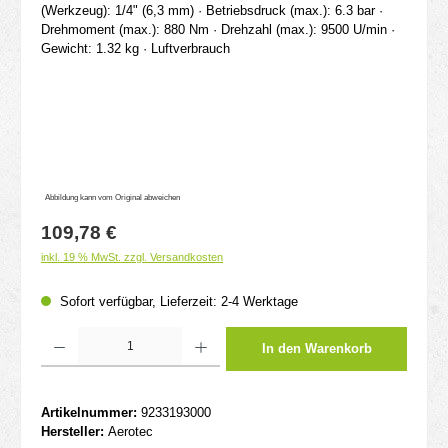
Abbildung kann vom Original abweichen
Regulärer Preis:
109,78 €
inkl. 19 % MwSt. zzgl. Versandkosten
Sofort verfügbar, Lieferzeit: 2-4 Werktage
Produkt Anzahl: Gib den gewünschten Wert ein oder benutze die Schaltflächen um d
In den Warenkorb
Artikelnummer:
9233193000
Hersteller:
Aerotec