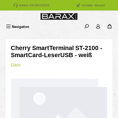
Zum Hauptinhalt springen
Hotline: 040-882159333
schneller Versand
Navigation
Cherry SmartTerminal ST-2100 -
SmartCard-LeserUSB - weiß
Cherry
Bildergalerie überspringen