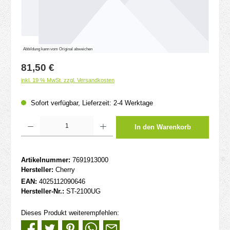
Abbildung kann vom Original abweichen
Regulärer Preis:
81,50 €
inkl. 19 % MwSt. zzgl. Versandkosten
Sofort verfügbar, Lieferzeit: 2-4 Werktage
Produkt Anzahl: Gib den gewünschten Wert ein oder benutze die Schaltflächen um d
In den Warenkorb
Artikelnummer:
7691913000
Hersteller:
Cherry
EAN:
4025112090646
Hersteller-Nr.:
ST-2100UG
Dieses Produkt weiterempfehlen: