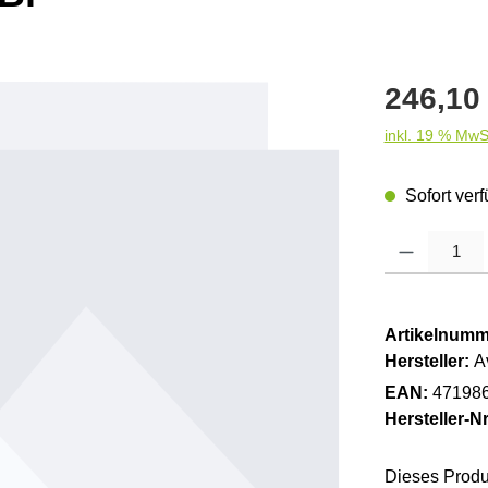
Regulärer Pre
246,10
inkl. 19 % MwS
Sofort verf
Produkt Anzahl
Artikelnumm
Hersteller:
A
EAN:
47198
Hersteller-Nr
Dieses Produ