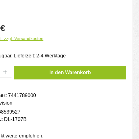
is:
 €
t. zzgl. Versandkosten
ügbar, Lieferzeit: 2-4 Werktage
: Gib den gewünschten Wert ein oder benutze die Schaltflächen um die
In den Warenkorb
er:
7441789000
vision
68539527
.:
DL-1707B
kt weiterempfehlen: