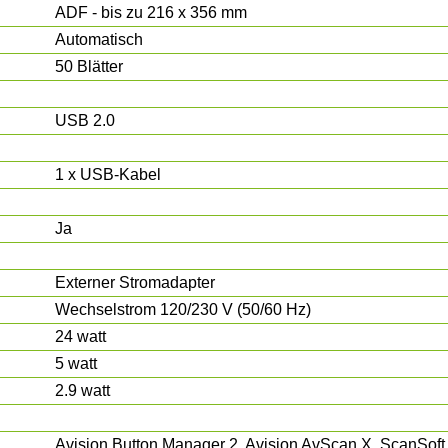
ADF - bis zu 216 x 356 mm
Automatisch
50 Blätter
USB 2.0
1 x USB-Kabel
Ja
Externer Stromadapter
Wechselstrom 120/230 V (50/60 Hz)
24 watt
5 watt
2.9 watt
Avision Button Manager 2, Avision AvScan X, ScanSof