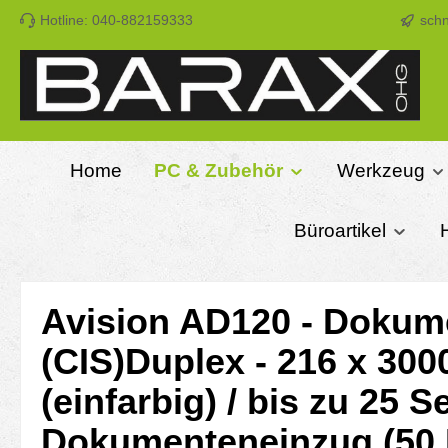
Hotline: 040-882159333
schn
m Hauptinhalt springen
Zur Suche springen
Zur Hauptnavigation springen
Home
PC & Zubehör
Werkzeug
Büroartikel
Avision AD120 - Dokum
(CIS)Duplex - 216 x 3000
(einfarbig) / bis zu 25 
Dokumenteneinzug (50 