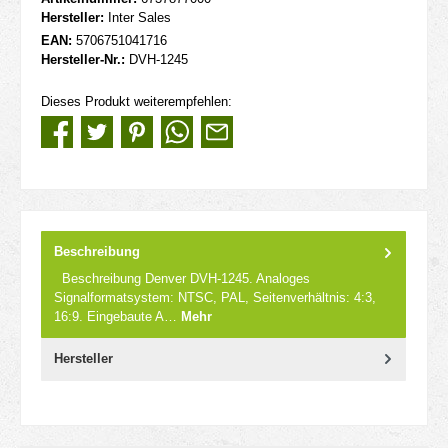
Hersteller:
Inter Sales
EAN:
5706751041716
Hersteller-Nr.:
DVH-1245
Dieses Produkt weiterempfehlen:
Beschreibung
Beschreibung Denver DVH-1245. Analoges
Signalformatsystem: NTSC, PAL, Seitenverhältnis: 4:3,
16:9. Eingebaute A…
Mehr
Hersteller