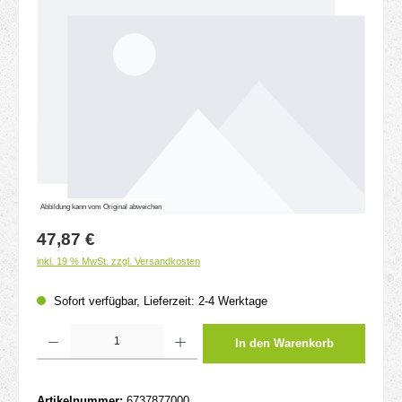
Abbildung kann vom Original abweichen
Regulärer Preis:
47,87 €
inkl. 19 % MwSt. zzgl. Versandkosten
Sofort verfügbar, Lieferzeit: 2-4 Werktage
Produkt Anzahl: Gib den gewünschten Wert ein oder benutze die Schaltflächen um d
In den Warenkorb
Artikelnummer:
6737877000