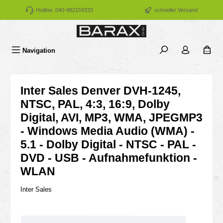
Zum Hauptinhalt springen
Hotline: 040-882159333
schneller Versand
Navigation
Inter Sales Denver DVH-1245,
NTSC, PAL, 4:3, 16:9, Dolby
Digital, AVI, MP3, WMA, JPEGMP3
- Windows Media Audio (WMA) -
5.1 - Dolby Digital - NTSC - PAL -
DVD - USB - Aufnahmefunktion -
WLAN
Inter Sales
Bildergalerie überspringen