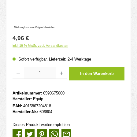
Abbildung kann vom Original abweichen
Regulärer Preis:
4,96 €
inkl. 19 % MwSt. zzgl. Versandkosten
Sofort verfügbar, Lieferzeit: 2-4 Werktage
Produkt Anzahl: Gib den gewünschten Wert ein oder benutze die Schaltflächen um d
In den Warenkorb
Artikelnummer:
6590675000
Hersteller:
Equip
EAN:
4015867204818
Hersteller-Nr.:
606604
Dieses Produkt weiterempfehlen: