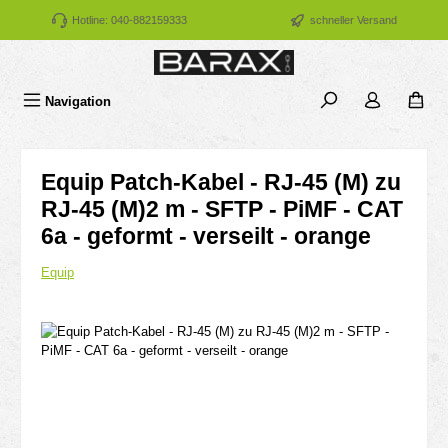
Zum Hauptinhalt springen
Hotline: 040-882159333
schneller Versand
Navigation
Equip Patch-Kabel - RJ-45 (M) zu
RJ-45 (M)2 m - SFTP - PiMF - CAT
6a - geformt - verseilt - orange
Equip
Bildergalerie überspringen