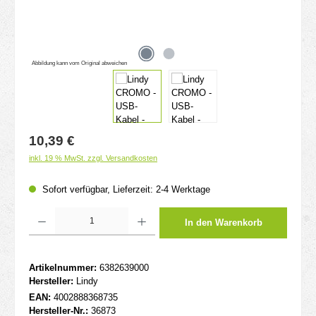
Abbildung kann vom Original abweichen
Regulärer Preis:
10,39 €
inkl. 19 % MwSt. zzgl. Versandkosten
Sofort verfügbar, Lieferzeit: 2-4 Werktage
Produkt Anzahl: Gib den gewünschten Wert ein oder benutze die Schaltflächen um d
In den Warenkorb
Artikelnummer:
6382639000
Hersteller:
Lindy
EAN:
4002888368735
Hersteller-Nr.:
36873