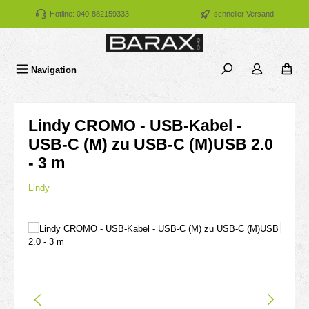
Zum Hauptinhalt springen
Hotline: 040-882159333
schneller Versand
Navigation
Lindy CROMO - USB-Kabel -
USB-C (M) zu USB-C (M)USB 2.0
- 3 m
Lindy
Bildergalerie überspringen