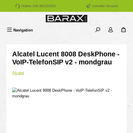
Zum Hauptinhalt springen
Hotline: 040-882159333
schneller Versand
Navigation
Alcatel Lucent 8008 DeskPhone -
VoIP-TelefonSIP v2 - mondgrau
Alcatel
Bildergalerie überspringen