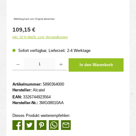
Abbildung kann vom Original abweichen
Regulärer Preis:
109,15 €
inkl. 19 % MwSt. zzgl. Versandkosten
Sofort verfügbar, Lieferzeit: 2-4 Werktage
Produkt Anzahl: Gib den gewünschten Wert ein oder benutze die Schaltflächen um d
In den Warenkorb
Artikelnummer:
5890364000
Hersteller:
Alcatel
EAN:
3326744923564
Hersteller-Nr.:
3MG08010AA
Dieses Produkt weiterempfehlen: