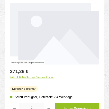
Bildergalerie überspringen
Abbildung kann vom Original abweichen
Regulärer Preis:
271,26 €
inkl. 19 % MwSt. zzgl. Versandkosten
Nur noch 1 lieferbar
Sofort verfügbar, Lieferzeit: 2-4 Werktage
Produkt Anzahl: Gib den gewünschten Wert ein oder benutze die Schaltflächen um d
In den Warenkorb