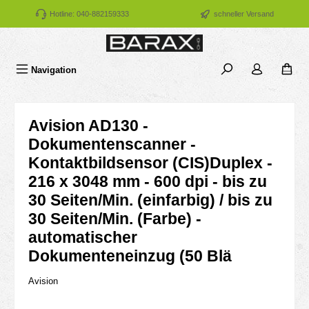
Zum Hauptinhalt springen
Hotline: 040-882159333
schneller Versand
Navigation
Avision AD130 -
Dokumentenscanner -
Kontaktbildsensor (CIS)Duplex -
216 x 3048 mm - 600 dpi - bis zu
30 Seiten/Min. (einfarbig) / bis zu
30 Seiten/Min. (Farbe) -
automatischer
Dokumenteneinzug (50 Blä
Avision