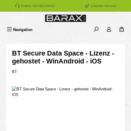
Zum Hauptinhalt springen
Hotline: 040-882159333
schneller Versand
Navigation
BT Secure Data Space - Lizenz -
gehostet - WinAndroid - iOS
BT
Bildergalerie überspringen