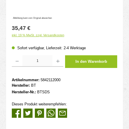
Abbildung kann vom Original abweichen
Regulärer Preis:
35,47 €
inkl. 19 % MwSt. zzgl. Versandkosten
Sofort verfügbar, Lieferzeit: 2-4 Werktage
Produkt Anzahl: Gib den gewünschten Wert ein oder benutze die Schaltflächen um d
In den Warenkorb
Artikelnummer:
5842112000
Hersteller:
BT
Hersteller-Nr.:
BTSDS
Dieses Produkt weiterempfehlen: