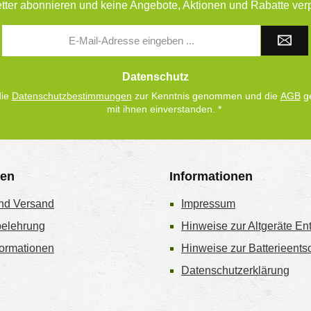
tter abonnieren und keine Angebote, Aktionen und Rabatte ver
E-
Mail-
Adresse
*
Datenschutz
die
Datenschutzbestimmungen
zur Kenntnis genommen und die
AGB
ge
mit ihnen einverstanden.
*
gen
Informationen
nd Versand
Impressum
belehrung
Hinweise zur Altgeräte En
ormationen
Hinweise zur Batterieent
Datenschutzerklärung