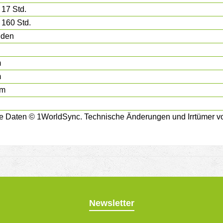
 17 Std.
 160 Std.
nden
m
m
cm
e Daten © 1WorldSync. Technische Änderungen und Irrtümer vo
Newsletter