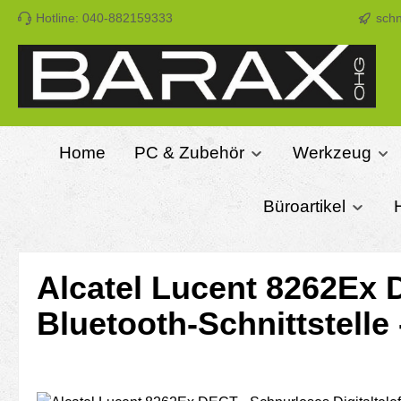
Hotline: 040-882159333
schn
m Hauptinhalt springen
Zur Suche springen
Zur Hauptnavigation springen
Home
PC & Zubehör
Werkzeug
Büroartikel
Alcatel Lucent 8262Ex 
Bluetooth-Schnittstell