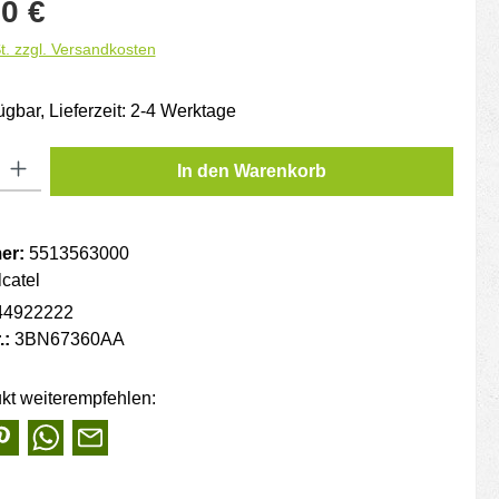
is:
0 €
t. zzgl. Versandkosten
ügbar, Lieferzeit: 2-4 Werktage
: Gib den gewünschten Wert ein oder benutze die Schaltflächen um die
In den Warenkorb
er:
5513563000
lcatel
44922222
.:
3BN67360AA
kt weiterempfehlen: