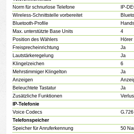
Norm für schnurlose Telefone
IP-D
Wireless-Schnittstelle vorbereitet
Bluet
Bluetooth-Profile
Handsf
Max. unterstützte Base Units
4
Position des Wählers
Hörer
Freisprecheinrichtung
Ja
Lautstärkeregelung
Ja
Klingelzeichen
6
Mehrstimmiger Klingelton
Ja
Anzeigen
Anzei
Beleuchtete Tastatur
Ja
Zusätzliche Funktionen
Verlus
IP-Telefonie
Voice Codecs
G.726
Telefonspeicher
Speicher für Anruferkennung
50 Na