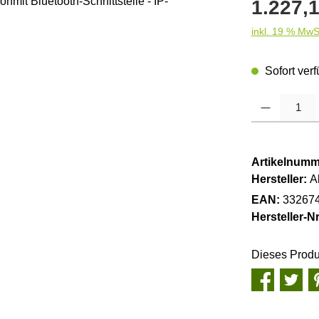
Regulärer Pre
1.227,1
inkl. 19 % MwS
Sofort verf
Produkt Anzahl
Artikelnumm
Hersteller:
A
EAN:
33267
Hersteller-Nr
Dieses Produ