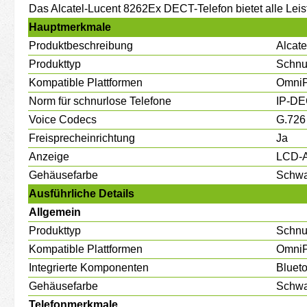
Das Alcatel-Lucent 8262Ex DECT-Telefon bietet alle Le
Hauptmerkmale
Produktbeschreibung
Alcate
Produkttyp
Schnur
Kompatible Plattformen
OmniP
Norm für schnurlose Telefone
IP-D
Voice Codecs
G.726
Freisprecheinrichtung
Ja
Anzeige
LCD-A
Gehäusefarbe
Schwa
Ausführliche Details
Allgemein
Produkttyp
Schnur
Kompatible Plattformen
OmniP
Integrierte Komponenten
Blueto
Gehäusefarbe
Schwa
Telefonmerkmale