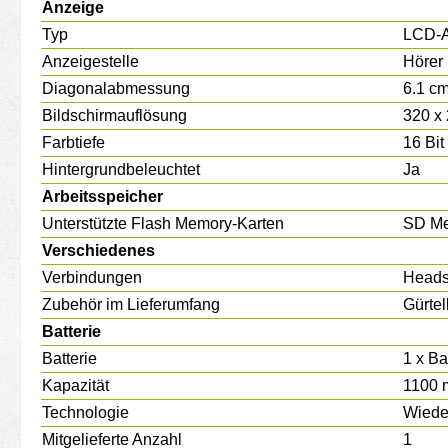
Anzeige
Typ
LCD-A
Anzeigestelle
Hörer
Diagonalabmessung
6.1 cm
Bildschirmauflösung
320 x 
Farbtiefe
16 Bit
Hintergrundbeleuchtet
Ja
Arbeitsspeicher
Unterstützte Flash Memory-Karten
SD Me
Verschiedenes
Verbindungen
Heads
Zubehör im Lieferumfang
Gürte
Batterie
Batterie
1 x Ba
Kapazität
1100 
Technologie
Wieder
Mitgelieferte Anzahl
1