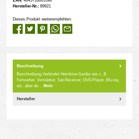
EAN:
4043718003396
Hersteller-Nr.:
89921
Dieses Produkt weiterempfehlen:
Beschreibung
Beschreibung Verbindet Heimkino-Geräte wie z. B.
Fernseher, Verstärker, Sat-Receiver, DVD-Player, Blu-ray,
etc. über de…
Mehr
Hersteller