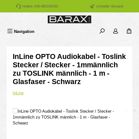
Zum Hauptinhalt springen
Hotline: 040-882159333
schneller Versand
Navigation
InLine OPTO Audiokabel - Toslink
Stecker / Stecker - 1mmännlich
zu TOSLINK männlich - 1 m -
Glasfaser - Schwarz
InLine
Bildergalerie überspringen