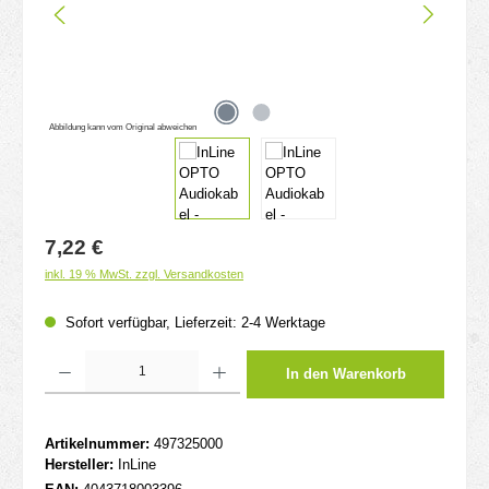
Abbildung kann vom Original abweichen
Regulärer Preis:
7,22 €
inkl. 19 % MwSt. zzgl. Versandkosten
Sofort verfügbar, Lieferzeit: 2-4 Werktage
Produkt Anzahl: Gib den gewünschten Wert ein oder benutze die Schaltflächen um d
In den Warenkorb
Artikelnummer:
497325000
Hersteller:
InLine