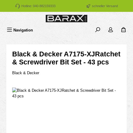
Zum Hauptinhalt springen
Hotline: 040-882159333
schneller Versand
Navigation
Black & Decker A7175-XJRatchet
& Screwdriver Bit Set - 43 pcs
Black & Decker
Bildergalerie überspringen