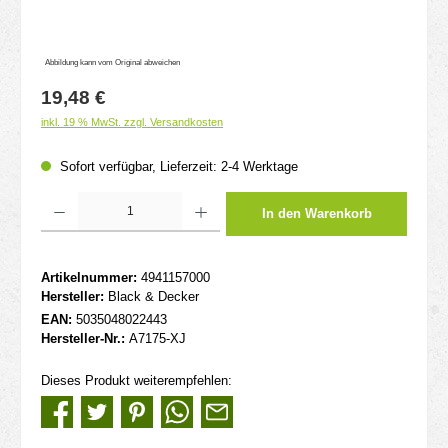
Abbildung kann vom Original abweichen
Regulärer Preis:
19,48 €
inkl. 19 % MwSt. zzgl. Versandkosten
Sofort verfügbar, Lieferzeit: 2-4 Werktage
Produkt Anzahl: Gib den gewünschten Wert ein oder benutze die Schaltflächen um d
In den Warenkorb
Artikelnummer:
4941157000
Hersteller:
Black & Decker
EAN:
5035048022443
Hersteller-Nr.:
A7175-XJ
Dieses Produkt weiterempfehlen: