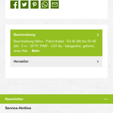
Beschreibung
Beschreibung Helos - Patch-Kabel - RJ-45 (M) bis RJ-45
(M) - 2 m - SFTP, PiMF - CAT 6a - halogenfrei, geformt,
ohne Hak…
Mehr
Hersteller
Newsletter
Service-Hotline