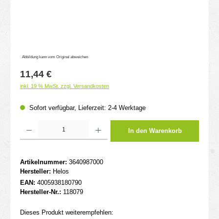
Abbildung kann vom Original abweichen
Regulärer Preis:
11,44 €
inkl. 19 % MwSt. zzgl. Versandkosten
Sofort verfügbar, Lieferzeit: 2-4 Werktage
Produkt Anzahl: Gib den gewünschten Wert ein oder benutze die Schaltflächen um d
In den Warenkorb
Artikelnummer:
3640987000
Hersteller:
Helos
EAN:
4005938180790
Hersteller-Nr.:
118079
Dieses Produkt weiterempfehlen: