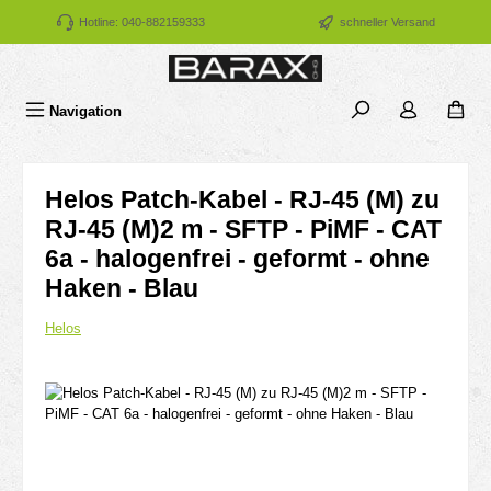
Zum Hauptinhalt springen
Hotline: 040-882159333
schneller Versand
Navigation
Helos Patch-Kabel - RJ-45 (M) zu
RJ-45 (M)2 m - SFTP - PiMF - CAT
6a - halogenfrei - geformt - ohne
Haken - Blau
Helos
Bildergalerie überspringen