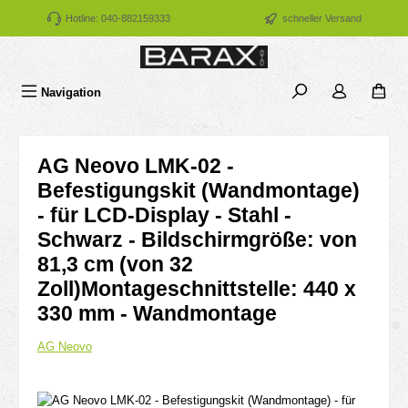
Zum Hauptinhalt springen
Hotline: 040-882159333
schneller Versand
Navigation
AG Neovo LMK-02 -
Befestigungskit (Wandmontage)
- für LCD-Display - Stahl -
Schwarz - Bildschirmgröße: von
81,3 cm (von 32
Zoll)Montageschnittstelle: 440 x
330 mm - Wandmontage
AG Neovo
Bildergalerie überspringen