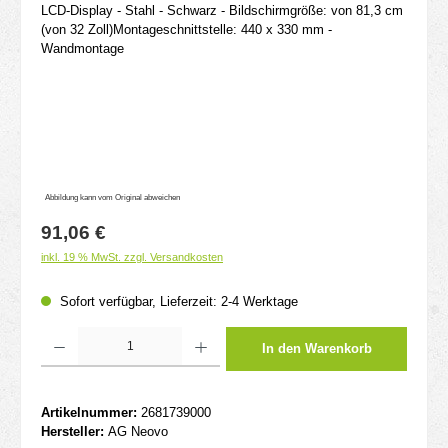
Abbildung kann vom Original abweichen
Regulärer Preis:
91,06 €
inkl. 19 % MwSt. zzgl. Versandkosten
Sofort verfügbar, Lieferzeit: 2-4 Werktage
Produkt Anzahl: Gib den gewünschten Wert ein oder benutze die Schaltflächen um d
In den Warenkorb
Artikelnummer:
2681739000
Hersteller:
AG Neovo