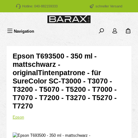
Zum Hauptinhalt springen
Hotline: 040-882159333
schneller Versand
Navigation
Epson T693500 - 350 ml -
mattschwarz -
originalTintenpatrone - für
SureColor SC-T3000 - T3070 -
T3200 - T5070 - T5200 - T7000 -
T7070 - T7200 - T3270 - T5270 -
T7270
Epson
Bildergalerie überspringen