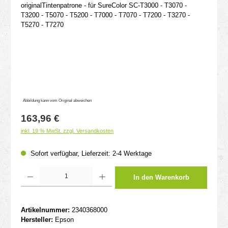
Abbildung kann vom Original abweichen
Regulärer Preis:
163,96 €
inkl. 19 % MwSt. zzgl. Versandkosten
Sofort verfügbar, Lieferzeit: 2-4 Werktage
Produkt Anzahl: Gib den gewünschten Wert ein oder benutze die Schaltflächen um d
In den Warenkorb
Artikelnummer:
2340368000
Hersteller:
Epson