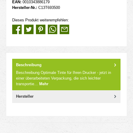
EAN:
0010343886179
Hersteller-Nr.:
C13T693500
Dieses Produkt weiterempfehlen:
Beschreibung
Beschreibung Optimale Tinte für Ihren Drucker - jetzt in
einer überarbeiteten Verpackung, die sich leichter
transportie…
Mehr
Hersteller