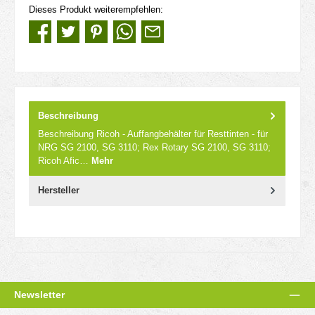
Dieses Produkt weiterempfehlen:
Beschreibung
Beschreibung Ricoh - Auffangbehälter für Resttinten - für
NRG SG 2100, SG 3110; Rex Rotary SG 2100, SG 3110;
Ricoh Afic…
Mehr
Hersteller
Newsletter