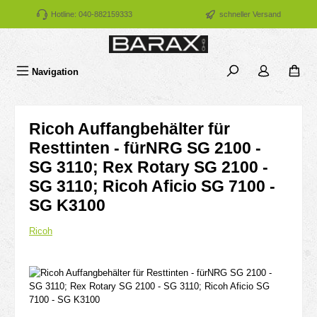
Zum Hauptinhalt springen
Hotline: 040-882159333
schneller Versand
Navigation
Ricoh Auffangbehälter für
Resttinten - fürNRG SG 2100 -
SG 3110; Rex Rotary SG 2100 -
SG 3110; Ricoh Aficio SG 7100 -
SG K3100
Ricoh
Bildergalerie überspringen