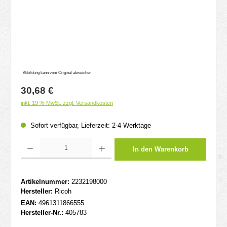
Abbildung kann vom Original abweichen
Regulärer Preis:
30,68 €
inkl. 19 % MwSt. zzgl. Versandkosten
Sofort verfügbar, Lieferzeit: 2-4 Werktage
Produkt Anzahl: Gib den gewünschten Wert ein oder benutze die Schaltflächen um d
In den Warenkorb
Artikelnummer:
2232198000
Hersteller:
Ricoh
EAN:
4961311866555
Hersteller-Nr.:
405783