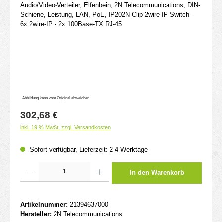
Abbildung kann vom Original abweichen
Regulärer Preis:
302,68 €
inkl. 19 % MwSt. zzgl. Versandkosten
Sofort verfügbar, Lieferzeit: 2-4 Werktage
Produkt Anzahl: Gib den gewünschten Wert ein oder benutze die Schaltflächen um d
In den Warenkorb
Artikelnummer:
21394637000
Hersteller:
2N Telecommunications