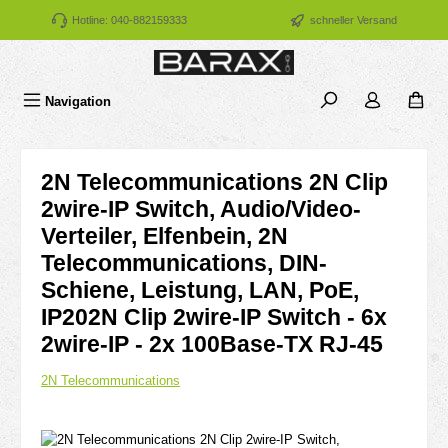
Zum Hauptinhalt springen
Hotline: 040-882159333
schneller Versand
Navigation
2N Telecommunications 2N Clip
2wire-IP Switch, Audio/Video-
Verteiler, Elfenbein, 2N
Telecommunications, DIN-
Schiene, Leistung, LAN, PoE,
IP202N Clip 2wire-IP Switch - 6x
2wire-IP - 2x 100Base-TX RJ-45
2N Telecommunications
Bildergalerie überspringen