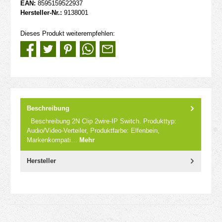
EAN:
8595159522937
Hersteller-Nr.:
9138001
Dieses Produkt weiterempfehlen:
Beschreibung
Beschreibung 2N Clip 2wire-IP Switch. Produkttyp:
Audio/Video-Verteiler, Produktfarbe: Elfenbein,
Markenkompati…
Mehr
Hersteller