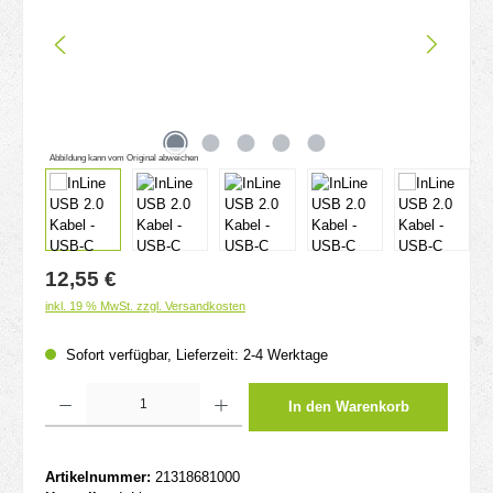
Abbildung kann vom Original abweichen
Regulärer Preis:
12,55 €
inkl. 19 % MwSt. zzgl. Versandkosten
Sofort verfügbar, Lieferzeit: 2-4 Werktage
Produkt Anzahl: Gib den gewünschten Wert ein oder benutze die Schaltflächen um d
In den Warenkorb
Artikelnummer:
21318681000