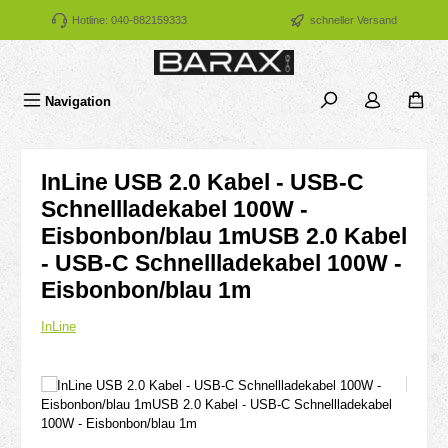
Zum Hauptinhalt springen
Hotline: 040-882159333
schneller Versand
Navigation
InLine USB 2.0 Kabel - USB-C
Schnellladekabel 100W -
Eisbonbon/blau 1mUSB 2.0 Kabel
- USB-C Schnellladekabel 100W -
Eisbonbon/blau 1m
InLine
Bildergalerie überspringen