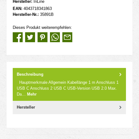
Hersteller:
InLine
EAN:
4043718341863
Hersteller-Nr.:
35891B
Dieses Produkt weiterempfehlen:
Beschreibung
Hauptmerkmale Allgemein Kabellänge 1 m Anschluss 1
USB C Anschluss 2 USB C USB-Version USB 2.0 Max.
Da…
Mehr
Hersteller