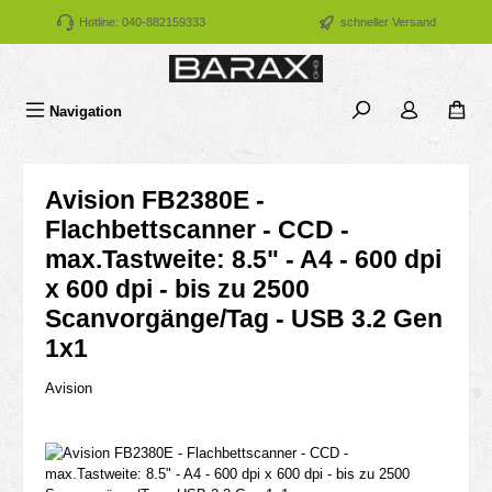
Zum Hauptinhalt springen
Hotline: 040-882159333
schneller Versand
Navigation
Avision FB2380E -
Flachbettscanner - CCD -
max.Tastweite: 8.5" - A4 - 600 dpi
x 600 dpi - bis zu 2500
Scanvorgänge/Tag - USB 3.2 Gen
1x1
Avision
Bildergalerie überspringen