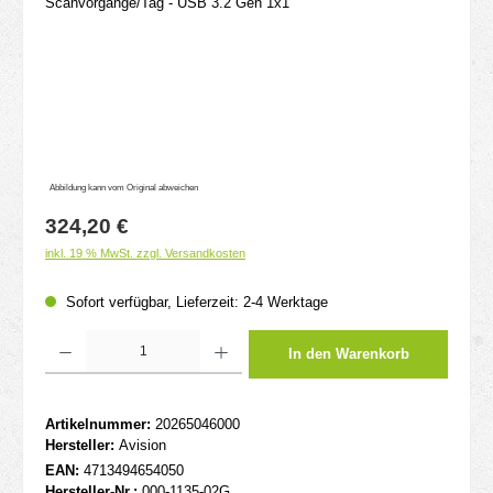
Abbildung kann vom Original abweichen
Regulärer Preis:
324,20 €
inkl. 19 % MwSt. zzgl. Versandkosten
Sofort verfügbar, Lieferzeit: 2-4 Werktage
Produkt Anzahl: Gib den gewünschten Wert ein oder benutze die Schaltflächen um d
In den Warenkorb
Artikelnummer:
20265046000
Hersteller:
Avision
EAN:
4713494654050
Hersteller-Nr.:
000-1135-02G