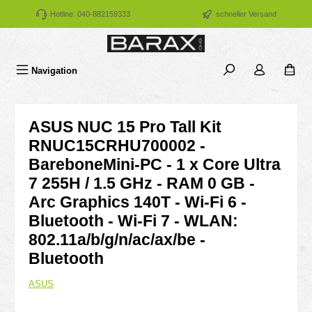
Zum Hauptinhalt springen
Hotline: 040-882159333
schneller Versand
Navigation
ASUS NUC 15 Pro Tall Kit
RNUC15CRHU700002 -
BareboneMini-PC - 1 x Core Ultra
7 255H / 1.5 GHz - RAM 0 GB -
Arc Graphics 140T - Wi-Fi 6 -
Bluetooth - Wi-Fi 7 - WLAN:
802.11a/b/g/n/ac/ax/be -
Bluetooth
ASUS