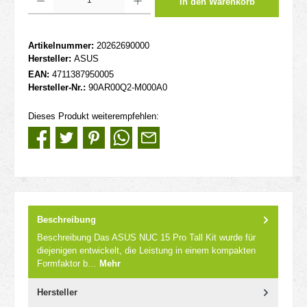
In den Warenkorb
Artikelnummer:
20262690000
Hersteller:
ASUS
EAN:
4711387950005
Hersteller-Nr.:
90AR00Q2-M000A0
Dieses Produkt weiterempfehlen:
Beschreibung
Beschreibung Das ASUS NUC 15 Pro Tall Kit wurde für
diejenigen entwickelt, die Leistung in einem kompakten
Formfaktor b…
Mehr
Hersteller