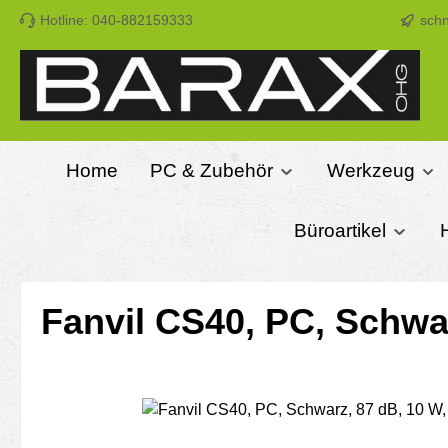
Hotline: 040-882159333
schn
m Hauptinhalt springen
Zur Suche springen
Zur Hauptnavigation springen
Home
PC & Zubehör
Werkzeug
Büroartikel
Fanvil CS40, PC, Schwar
Bildergalerie überspringen