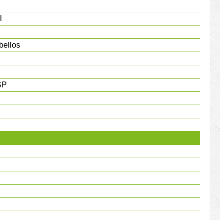
l
bellos
SP