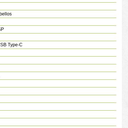
bellos
SP
USB Type-C
z