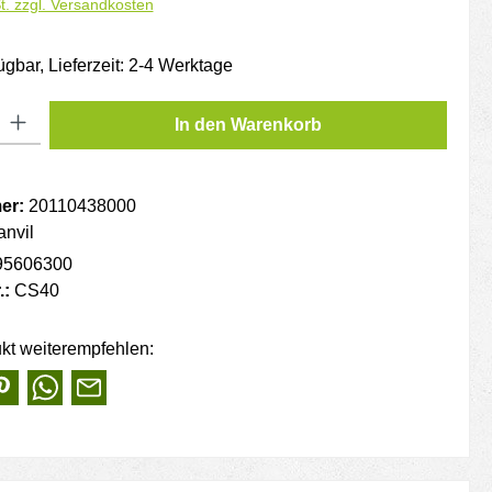
t. zzgl. Versandkosten
ügbar, Lieferzeit: 2-4 Werktage
: Gib den gewünschten Wert ein oder benutze die Schaltflächen um die
In den Warenkorb
er:
20110438000
anvil
95606300
.:
CS40
kt weiterempfehlen: