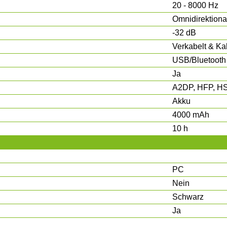
20 - 8000 Hz
Omnidirektiona
-32 dB
Verkabelt & Ka
USB/Bluetooth
Ja
A2DP, HFP, H
Akku
4000 mAh
10 h
PC
Nein
Schwarz
Ja