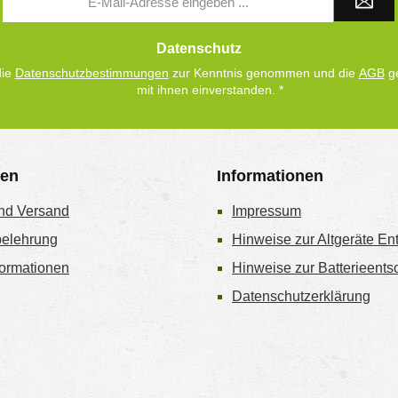
Mail-
Adresse
*
Datenschutz
die
Datenschutzbestimmungen
zur Kenntnis genommen und die
AGB
ge
mit ihnen einverstanden.
*
gen
Informationen
nd Versand
Impressum
belehrung
Hinweise zur Altgeräte En
ormationen
Hinweise zur Batterieent
Datenschutzerklärung