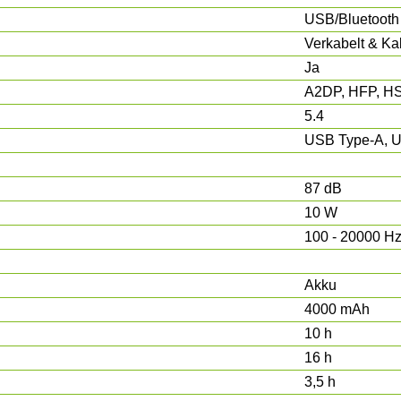
USB/Bluetooth
Verkabelt & Ka
Ja
A2DP, HFP, H
5.4
USB Type-A, 
87 dB
10 W
100 - 20000 H
Akku
4000 mAh
10 h
16 h
3,5 h