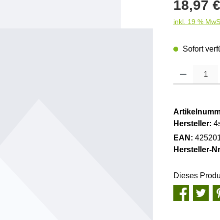
Regulärer Pre
18,97 
inkl. 19 % MwS
Sofort verf
Produkt Anzahl
Artikelnumm
Hersteller:
4
EAN:
42520
Hersteller-Nr
Dieses Produ