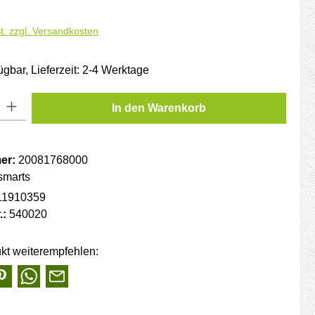
is:
€
t. zzgl. Versandkosten
ügbar, Lieferzeit: 2-4 Werktage
: Gib den gewünschten Wert ein oder benutze die Schaltflächen um die
In den Warenkorb
er:
20081768000
smarts
11910359
.:
540020
kt weiterempfehlen: