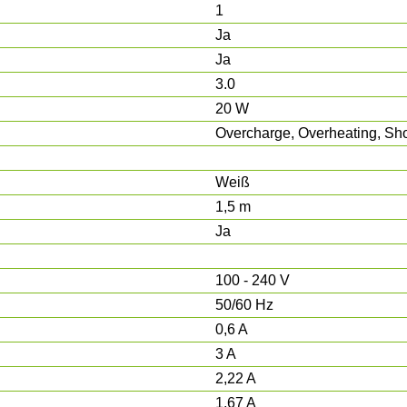
1
Ja
Ja
3.0
20 W
Overcharge, Overheating, Shor
Weiß
1,5 m
Ja
100 - 240 V
50/60 Hz
0,6 A
3 A
2,22 A
1,67 A