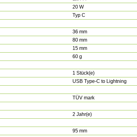
20 W
Typ C
36 mm
80 mm
15 mm
60 g
1 Stück(e)
USB Type-C to Lightning
TÜV mark
2 Jahr(e)
95 mm