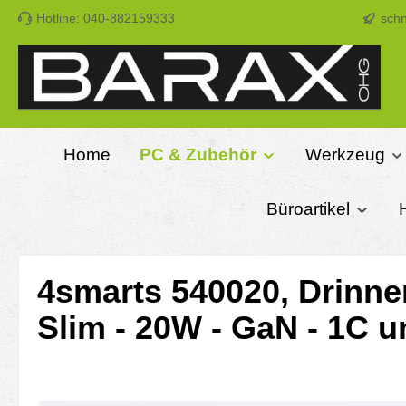
Hotline: 040-882159333
schn
m Hauptinhalt springen
Zur Suche springen
Zur Hauptnavigation springen
Home
PC & Zubehör
Werkzeug
Büroartikel
4smarts 540020, Drinne
Slim - 20W - GaN - 1C 