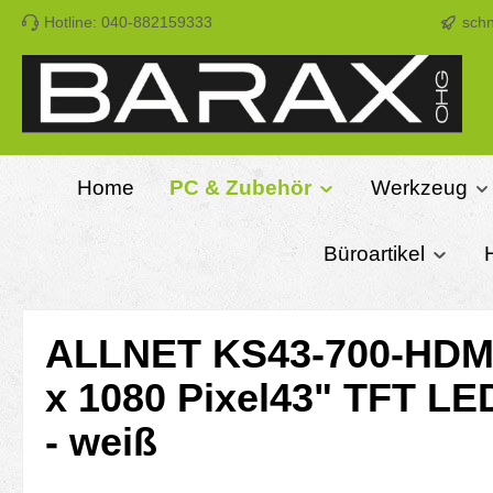
Hotline: 040-882159333
schn
m Hauptinhalt springen
Zur Suche springen
Zur Hauptnavigation springen
Home
PC & Zubehör
Werkzeug
Büroartikel
ALLNET KS43-700-HDMI,
x 1080 Pixel43" TFT LED
- weiß