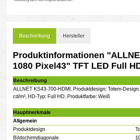
Beschreibung
Hersteller
Produktinformationen "ALLNET
1080 Pixel43" TFT LED Full HD
Beschreibung
ALLNET KS43-700-HDMI. Produktdesign: Totem-Design. Bil
cd/m², HD-Typ: Full HD. Produktfarbe: Weiß
Hauptmerkmale
Allgemein
Produktdesign
T
Bildschirmdiagonale
1