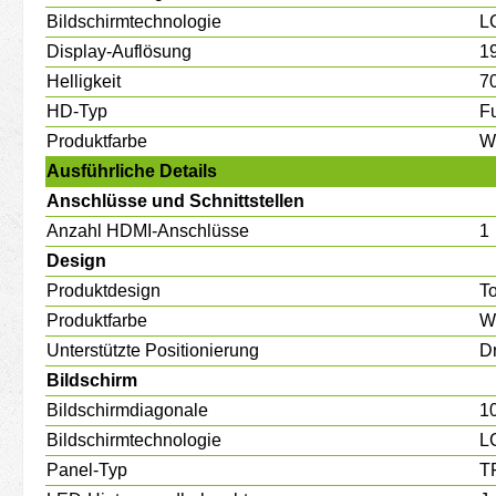
Bildschirmtechnologie
L
Display-Auflösung
1
Helligkeit
7
HD-Typ
F
Produktfarbe
W
Ausführliche Details
Anschlüsse und Schnittstellen
Anzahl HDMI-Anschlüsse
1
Design
Produktdesign
T
Produktfarbe
W
Unterstützte Positionierung
D
Bildschirm
Bildschirmdiagonale
1
Bildschirmtechnologie
L
Panel-Typ
T