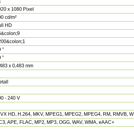
a
920 x 1080 Pixel
00 cd/m²
ull HD
6&colon;9
200&colon;1
 °
 °
,483 x 0,483 mm
tall
0 - 240 V
IVX HD, H.264, MKV, MPEG1, MPEG2, MPEG4, RM, RMVB, W
C3, APE, FLAC, MP2, MP3, OGG, WAV, WMA, eAAC+