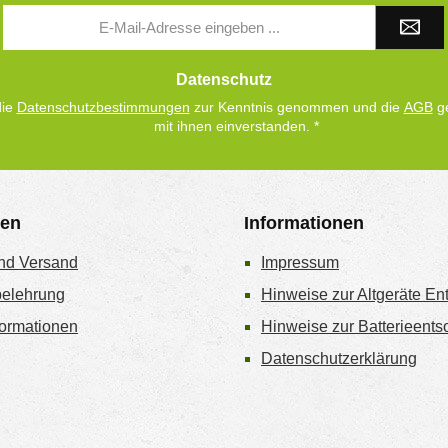
E-
Mail-
Adresse
*
Datenschutz
die
Datenschutzbestimmungen
zur Kenntnis genommen und die
AGB
ge
mit ihnen einverstanden.
*
gen
Informationen
nd Versand
Impressum
belehrung
Hinweise zur Altgeräte En
ormationen
Hinweise zur Batterieent
Datenschutzerklärung