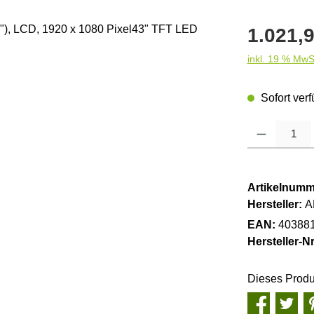
Regulärer Pre
1.021,9
inkl. 19 % MwS
Sofort verf
Produkt Anzahl
Artikelnumm
Hersteller:
A
EAN:
40388
Hersteller-Nr
Dieses Produ