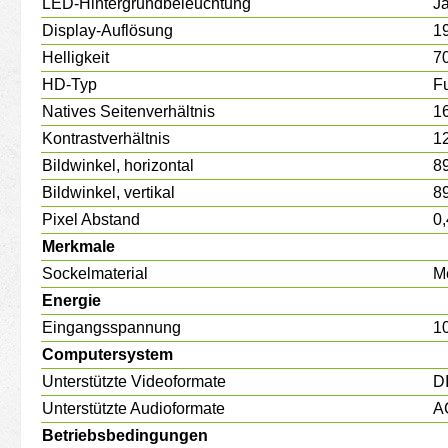
LED-Hintergrundbeleuchtung
J
Display-Auflösung
1
Helligkeit
7
HD-Typ
F
Natives Seitenverhältnis
1
Kontrastverhältnis
1
Bildwinkel, horizontal
89
Bildwinkel, vertikal
89
Pixel Abstand
0
Merkmale
Sockelmaterial
Me
Energie
Eingangsspannung
10
Computersystem
Unterstützte Videoformate
D
Unterstützte Audioformate
A
Betriebsbedingungen