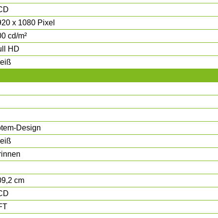
CD
920 x 1080 Pixel
00 cd/m²
ull HD
eiß
otem-Design
eiß
rinnen
09,2 cm
CD
FT