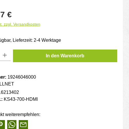
is:
7 €
t. zzgl. Versandkosten
ügbar, Lieferzeit: 2-4 Werktage
: Gib den gewünschten Wert ein oder benutze die Schaltflächen um die
In den Warenkorb
er:
19246046000
LLNET
16213402
.:
KS43-700-HDMI
kt weiterempfehlen: