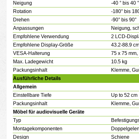
Neigung
-40 ° bis 40 °
Rotation
-180° bis 18
Drehen
-90° bis 90°
Anpassungen
Neigung, sc
Empfohlene Verwendung
2 LCD-Displ
Empfohlene Display-Größe
43.2-88.9 cm
VESA-Halterung
75 x 75 mm,
Max. Ladegewicht
10.5 kg
Packungsinhalt
Klemme, Gu
Ausführliche Details
Allgemein
Einstellbare Tiefe
Up to 52 cm
Packungsinhalt
Klemme, Gu
Möbel für audiovisuelle Geräte
Typ
Befestigungs
Montagekomponenten
Doppelgele
Design
Schiene