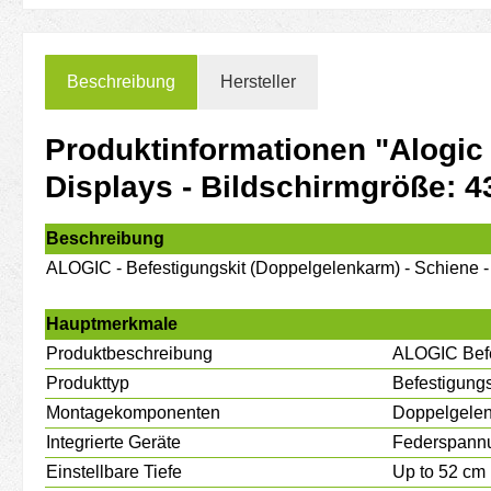
Beschreibung
Hersteller
Produktinformationen "Alogic 
Displays - Bildschirmgröße: 4
Beschreibung
ALOGIC - Befestigungskit (Doppelgelenkarm) - Schiene - 
Hauptmerkmale
Produktbeschreibung
ALOGIC Befes
Produkttyp
Befestigungs
Montagekomponenten
Doppelgele
Integrierte Geräte
Federspann
Einstellbare Tiefe
Up to 52 cm