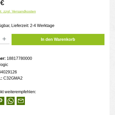
is:
 €
t. zzgl. Versandkosten
ügbar, Lieferzeit: 2-4 Werktage
: Gib den gewünschten Wert ein oder benutze die Schaltflächen um die
In den Warenkorb
er:
18817780000
logic
84029126
.:
C32GMA2
kt weiterempfehlen: