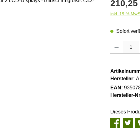
Regulärer Pre
210,25
inkl. 19 % MwS
Sofort verf
Produkt Anzahl
Artikelnumm
Hersteller:
A
EAN:
93507
Hersteller-Nr
Dieses Produ