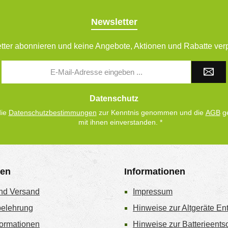
Newsletter
tter abonnieren und keine Angebote, Aktionen und Rabatte ver
E-
Mail-
Adresse
*
Datenschutz
die
Datenschutzbestimmungen
zur Kenntnis genommen und die
AGB
ge
mit ihnen einverstanden.
*
gen
Informationen
nd Versand
Impressum
belehrung
Hinweise zur Altgeräte En
ormationen
Hinweise zur Batterieent