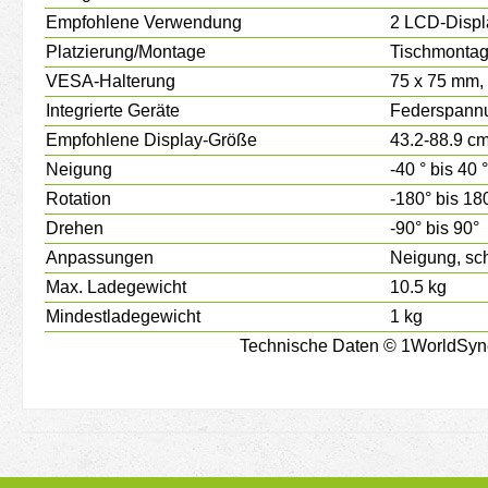
Empfohlene Verwendung
2 LCD-Displ
Platzierung/Montage
Tischmonta
VESA-Halterung
75 x 75 mm,
Integrierte Geräte
Federspann
Empfohlene Display-Größe
43.2-88.9 cm
Neigung
-40 ° bis 40 °
Rotation
-180° bis 18
Drehen
-90° bis 90°
Anpassungen
Neigung, sc
Max. Ladegewicht
10.5 kg
Mindestladegewicht
1 kg
Technische Daten © 1WorldSync