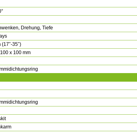
0°
hwenken, Drehung, Tiefe
ays
 (17"-35")
 100 x 100 mm
mmidichtungsring
mmidichtungsring
kit
nkarm