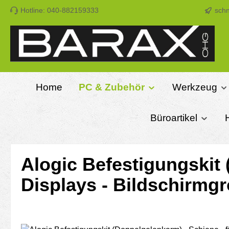
Hotline: 040-882159333
schn
m Hauptinhalt springen
Zur Suche springen
Zur Hauptnavigation springen
Home
PC & Zubehör
Werkzeug
Büroartikel
Alogic Befestigungskit 
Displays - Bildschirmg