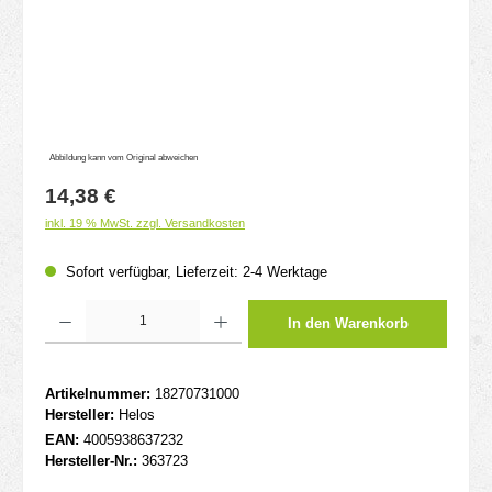
Abbildung kann vom Original abweichen
Regulärer Preis:
14,38 €
inkl. 19 % MwSt. zzgl. Versandkosten
Sofort verfügbar, Lieferzeit: 2-4 Werktage
Produkt Anzahl: Gib den gewünschten Wert ein oder benutze die Schaltflächen um d
In den Warenkorb
Artikelnummer:
18270731000
Hersteller:
Helos
EAN:
4005938637232
Hersteller-Nr.:
363723