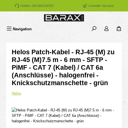
Zum Hauptinhalt springen
Hotline: 040-882159333
schneller Versand
Navigation
Helos Patch-Kabel - RJ-45 (M) zu
RJ-45 (M)7.5 m - 6 mm - SFTP -
PiMF - CAT 7 (Kabel) / CAT 6a
(Anschlüsse) - halogenfrei -
Knickschutzmanschette - grün
Helos
Bildergalerie überspringen