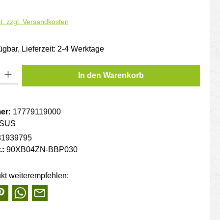
is:
€
t. zzgl. Versandkosten
ügbar, Lieferzeit: 2-4 Werktage
: Gib den gewünschten Wert ein oder benutze die Schaltflächen um die
In den Warenkorb
er:
17779119000
SUS
81939795
.:
90XB04ZN-BBP030
kt weiterempfehlen: