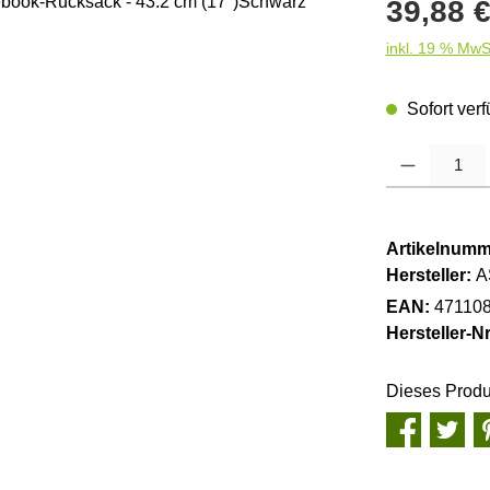
Regulärer Pre
39,88 
inkl. 19 % MwS
Sofort verf
Produkt Anzahl
Artikelnumm
Hersteller:
A
EAN:
47110
Hersteller-Nr
Dieses Produ