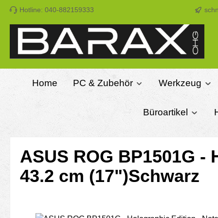
Hotline: 040-882159333
schn
m Hauptinhalt springen
Zur Suche springen
Zur Hauptnavigation springen
Home
PC & Zubehör
Werkzeug
Büroartikel
ASUS ROG BP1501G - Ho
43.2 cm (17")Schwarz