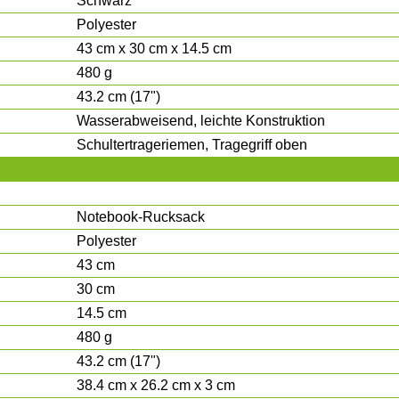
Schwarz
Polyester
43 cm x 30 cm x 14.5 cm
480 g
43.2 cm (17")
Wasserabweisend, leichte Konstruktion
Schultertrageriemen, Tragegriff oben
Notebook-Rucksack
Polyester
43 cm
30 cm
14.5 cm
480 g
43.2 cm (17")
38.4 cm x 26.2 cm x 3 cm