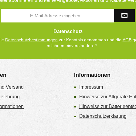
tter abonnieren und keine Angebote, Aktionen und Rabatte ver
E-
Mail-
Adresse
*
Datenschutz
die
Datenschutzbestimmungen
zur Kenntnis genommen und die
AGB
ge
mit ihnen einverstanden.
*
gen
Informationen
nd Versand
Impressum
belehrung
Hinweise zur Altgeräte En
ormationen
Hinweise zur Batterieent
Datenschutzerklärung