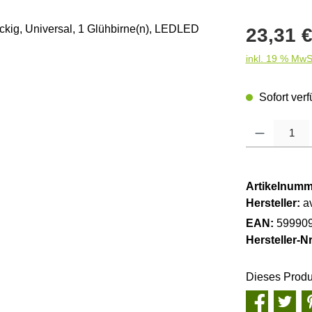
Regulärer Pre
23,31 
inkl. 19 % MwS
Sofort verf
Produkt Anzahl
Artikelnumm
Hersteller:
a
EAN:
59990
Hersteller-Nr
Dieses Produ