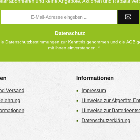
tter abonnieren und keine Angebote, Aktionen und Rabatte ver
E-
Mail-
Adresse
*
Datenschutz
die
Datenschutzbestimmungen
zur Kenntnis genommen und die
AGB
ge
mit ihnen einverstanden.
*
gen
Informationen
nd Versand
Impressum
belehrung
Hinweise zur Altgeräte En
ormationen
Hinweise zur Batterieent
Datenschutzerklärung