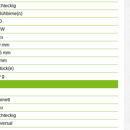
hteckig
lühbirne(n)
D
 W
ku
0 mm
,5 mm
 mm
tück(e)
 g
inett
au
hteckig
versal