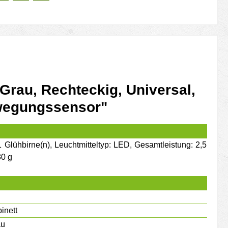
rau, Rechteckig, Universal,
ewegungssensor"
lühbirne(n), Leuchtmitteltyp: LED, Gesamtleistung: 2,5
80 g
inett
au