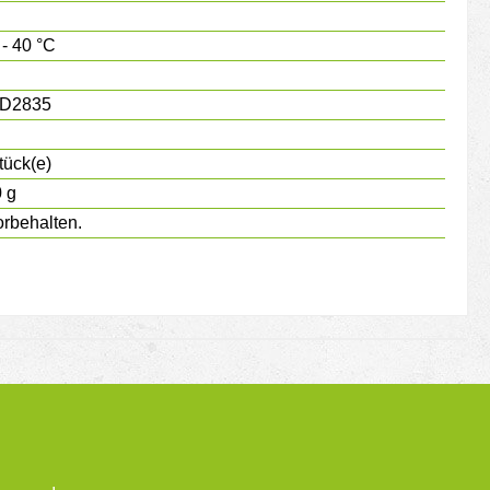
 - 40 °C
D2835
tück(e)
 g
rbehalten.