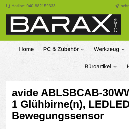
Hotline: 040-882159333
schn
m Hauptinhalt springen
Zur Suche springen
Zur Hauptnavigation springen
Home
PC & Zubehör
Werkzeug
Büroartikel
avide ABLSBCAB-30WWS-
1 Glühbirne(n), LEDLED
Bewegungssensor