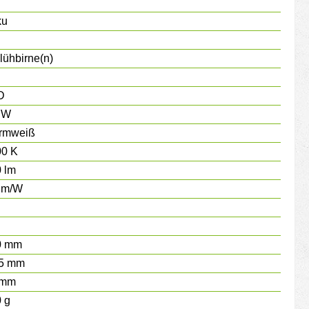
ku
lühbirne(n)
D
 W
rmweiß
00 K
 lm
lm/W
0 mm
,5 mm
 mm
 g