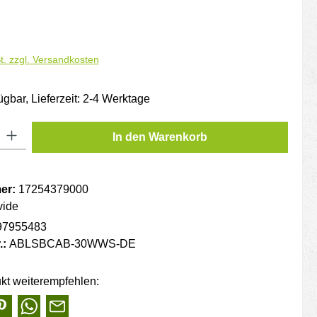
is:
€
t. zzgl. Versandkosten
ügbar, Lieferzeit: 2-4 Werktage
: Gib den gewünschten Wert ein oder benutze die Schaltflächen um die
In den Warenkorb
er:
17254379000
vide
97955483
.:
ABLSBCAB-30WWS-DE
kt weiterempfehlen: