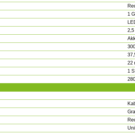
Rec
1 G
LE
2,5
Ak
30
37
22
1 S
280
Kab
Gr
Rec
Uni