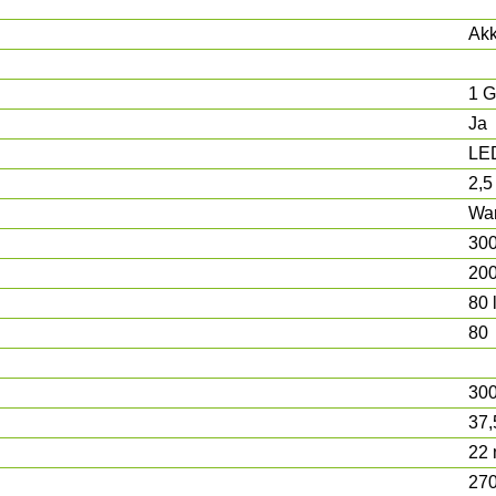
Ak
1 G
Ja
LE
2,5
Wa
30
200
80 
80
30
37
22
270