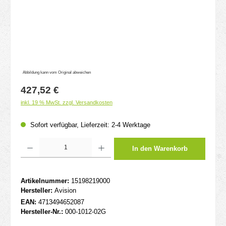
Abbildung kann vom Original abweichen
Regulärer Preis:
427,52 €
inkl. 19 % MwSt. zzgl. Versandkosten
Sofort verfügbar, Lieferzeit: 2-4 Werktage
Produkt Anzahl: Gib den gewünschten Wert ein oder benutze die Schaltflächen um d
In den Warenkorb
Artikelnummer:
15198219000
Hersteller:
Avision
EAN:
4713494652087
Hersteller-Nr.:
000-1012-02G