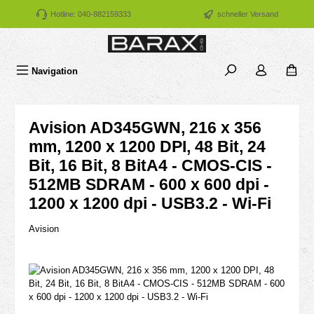
Zum Hauptinhalt springen
Hotline: 040-882159333
schneller Versand
Navigation
Avision AD345GWN, 216 x 356
mm, 1200 x 1200 DPI, 48 Bit, 24
Bit, 16 Bit, 8 BitA4 - CMOS-CIS -
512MB SDRAM - 600 x 600 dpi -
1200 x 1200 dpi - USB3.2 - Wi-Fi
Avision
Bildergalerie überspringen