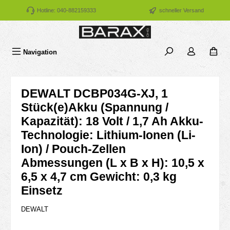
Zum Hauptinhalt springen
Hotline: 040-882159333
schneller Versand
Navigation
DEWALT DCBP034G-XJ, 1
Stück(e)Akku (Spannung /
Kapazität): 18 Volt / 1,7 Ah Akku-
Technologie: Lithium-Ionen (Li-
Ion) / Pouch-Zellen
Abmessungen (L x B x H): 10,5 x
6,5 x 4,7 cm Gewicht: 0,3 kg
Einsetz
DEWALT