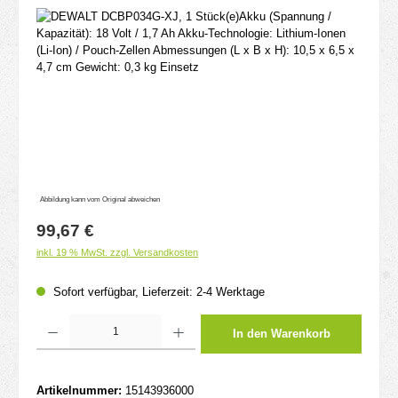
Bildergalerie überspringen
Abbildung kann vom Original abweichen
Regulärer Preis:
99,67 €
inkl. 19 % MwSt. zzgl. Versandkosten
Sofort verfügbar, Lieferzeit: 2-4 Werktage
Produkt Anzahl: Gib den gewünschten Wert ein oder benutze die Schaltflächen um d
In den Warenkorb
Artikelnummer:
15143936000