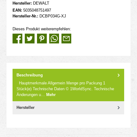
Hersteller:
DEWALT
EAN:
5035048751497
Hersteller-Nr.:
DCBP034G-XJ
Dieses Produkt weiterempfehlen:
Beschreibung
Hauptmerkmale Allgemein Menge pro Packung 1
Stück(e) Technische Daten © 1WorldSync. Technische
Änderungen u…
Mehr
Hersteller