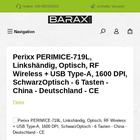
Zum Hauptinhalt springen
Hotline: 040-882159333
schneller Versand
Navigation
Perixx PERIMICE-719L,
Linkshändig, Optisch, RF
Wireless + USB Type-A, 1600 DPI,
SchwarzOptisch - 6 Tasten -
China - Deutschland - CE
Perixx
Bildergalerie überspringen