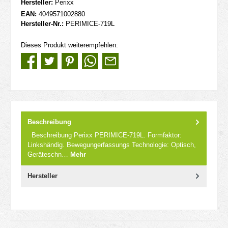
Hersteller:
Perixx
EAN:
4049571002880
Hersteller-Nr.:
PERIMICE-719L
Dieses Produkt weiterempfehlen:
Beschreibung
Beschreibung Perixx PERIMICE-719L. Formfaktor:
Linkshändig. Bewegungerfassungs Technologie: Optisch,
Geräteschn…
Mehr
Hersteller