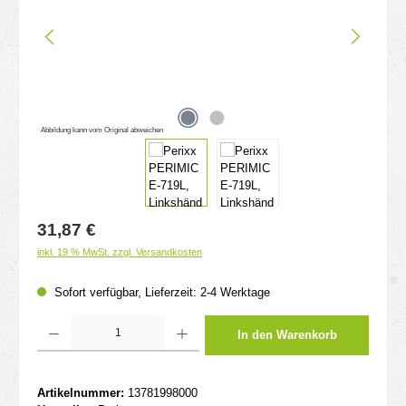
Abbildung kann vom Original abweichen
Regulärer Preis:
31,87 €
inkl. 19 % MwSt. zzgl. Versandkosten
Sofort verfügbar, Lieferzeit: 2-4 Werktage
Produkt Anzahl: Gib den gewünschten Wert ein oder benutze die Schaltflächen um d
In den Warenkorb
Artikelnummer:
13781998000