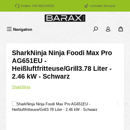
Zum Hauptinhalt springen
Hotline: 040-882159333
schneller Versand
Navigation
SharkNinja Ninja Foodi Max Pro
AG651EU -
Heißluftfritteuse/Grill3.78 Liter -
2.46 kW - Schwarz
SharkNinja
Bildergalerie überspringen