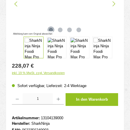
Abbildung kann vom Original abweichen
Regulärer Preis:
228,07 €
inkl. 19 % MwSt. zzgl. Versandkosten
Sofort verfügbar, Lieferzeit: 2-4 Werktage
Produkt Anzahl: Gib den gewünschten Wert ein oder benutze die Schaltflächen um d
In den Warenkorb
Artikelnummer:
13104139000
Hersteller:
SharkNinja