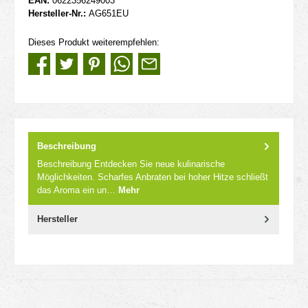
EAN:
0622356249003
Hersteller-Nr.:
AG651EU
Dieses Produkt weiterempfehlen:
Beschreibung
Beschreibung Entdecken Sie neue kulinarische
Möglichkeiten. Scharfes Anbraten bei hoher Hitze schließt
das Aroma ein un…
Mehr
Hersteller