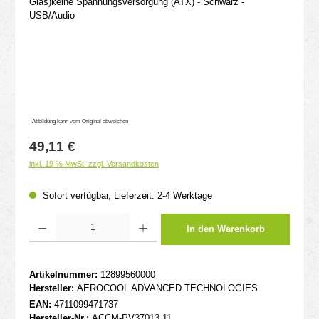
Abbildung kann vom Original abweichen
Regulärer Preis:
49,11 €
inkl. 19 % MwSt. zzgl. Versandkosten
Sofort verfügbar, Lieferzeit: 2-4 Werktage
Produkt Anzahl: Gib den gewünschten Wert ein oder benutze die Schaltflächen um d
In den Warenkorb
Artikelnummer:
12899560000
Hersteller:
AEROCOOL ADVANCED TECHNOLOGIES
EAN:
4711099471737
Hersteller-Nr.:
ACCM-PV37013.11