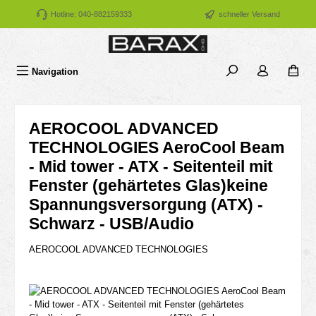
Zum Hauptinhalt springen
Hotline: 040-882159333
schneller Versand
Navigation
AEROCOOL ADVANCED
TECHNOLOGIES AeroCool Beam
- Mid tower - ATX - Seitenteil mit
Fenster (gehärtetes Glas)keine
Spannungsversorgung (ATX) -
Schwarz - USB/Audio
AEROCOOL ADVANCED TECHNOLOGIES
Bildergalerie überspringen