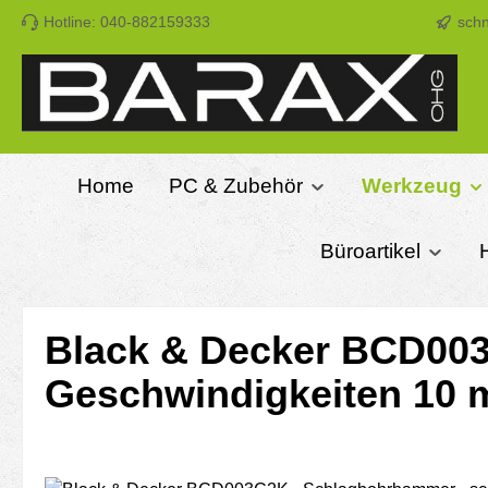
Hotline: 040-882159333
schn
m Hauptinhalt springen
Zur Suche springen
Zur Hauptnavigation springen
Home
PC & Zubehör
Werkzeug
Büroartikel
Black & Decker BCD003
Geschwindigkeiten 10 m