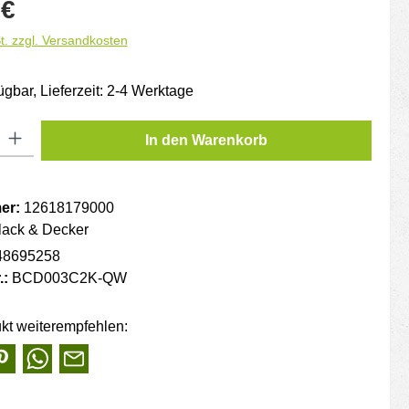
is:
 €
t. zzgl. Versandkosten
ügbar, Lieferzeit: 2-4 Werktage
: Gib den gewünschten Wert ein oder benutze die Schaltflächen um die
In den Warenkorb
er:
12618179000
lack & Decker
48695258
.:
BCD003C2K-QW
kt weiterempfehlen: