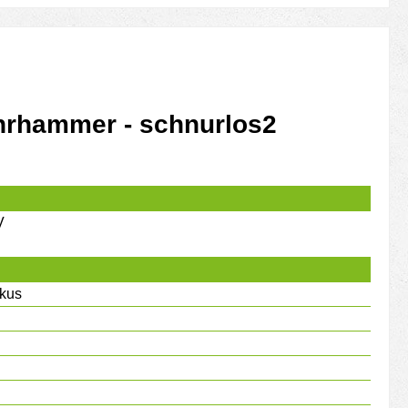
hrhammer - schnurlos2
V
kus