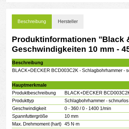
Beschreibung
Hersteller
Produktinformationen "Black
Geschwindigkeiten 10 mm - 45
Beschreibung
BLACK+DECKER BCD003C2K - Schlagbohrhammer - schnur
Hauptmerkmale
Produktbeschreibung
BLACK+DECKER BCD003C2K - Sc
Produkttyp
Schlagbohrhammer - schnurlos 
Geschwindigkeit
0 - 360 / 0 - 1400 1/min
Spannfuttergröße
10 mm
Max. Drehmoment (hart)
45 N·m