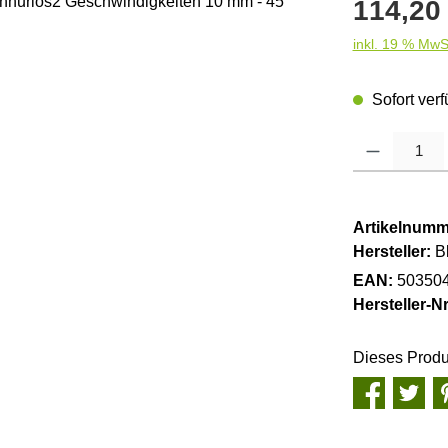
Regulärer Pre
114,20
inkl. 19 % MwS
Sofort verf
Produkt Anzahl
Artikelnumm
Hersteller:
B
EAN:
50350
Hersteller-Nr
Dieses Produ