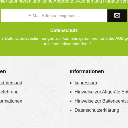
tter abonnieren und keine Angebote, Aktionen und Rabatte ver
E-
Mail-
Adresse
*
Datenschutz
die
Datenschutzbestimmungen
zur Kenntnis genommen und die
AGB
ge
mit ihnen einverstanden.
*
gen
Informationen
nd Versand
Impressum
belehrung
Hinweise zur Altgeräte En
ormationen
Hinweise zur Batterieent
Datenschutzerklärung