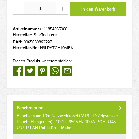
Produkt Anzahl: Gib den gewünschten Wert ein oder benutze die Schaltflächen um d
In den Warenkorb
Artikelnummer:
11854365000
Hersteller:
StarTech.com
EAN:
0065030892797
Hersteller-Nr.:
N6LPATCH10MBK
Dieses Produkt weiterempfehlen:
Beschreibung
Beschreibung 10m Netzwerkkabel CAT6 - LSZH(weniger
Rauch, Halogenfrei) - 10Gbit 650MHz 100W POE RJ45
U/UTP LAN-Patch Ka…
Mehr