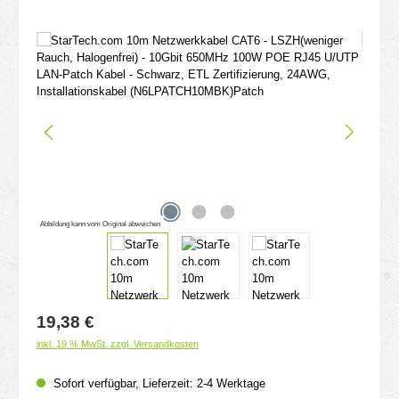
Bildergalerie überspringen
Abbildung kann vom Original abweichen
Regulärer Preis:
19,38 €
inkl. 19 % MwSt. zzgl. Versandkosten
Sofort verfügbar, Lieferzeit: 2-4 Werktage