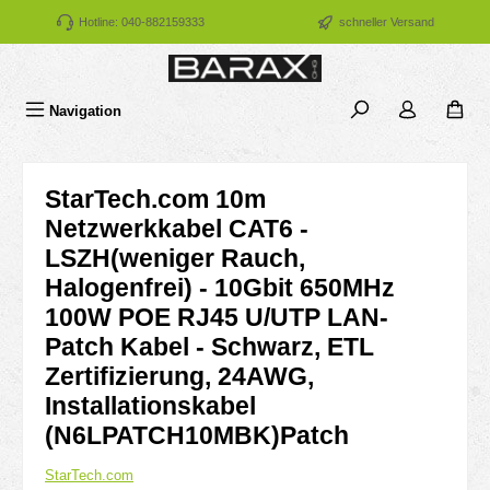
Zum Hauptinhalt springen
Hotline: 040-882159333
schneller Versand
Navigation
StarTech.com 10m
Netzwerkkabel CAT6 -
LSZH(weniger Rauch,
Halogenfrei) - 10Gbit 650MHz
100W POE RJ45 U/UTP LAN-
Patch Kabel - Schwarz, ETL
Zertifizierung, 24AWG,
Installationskabel
(N6LPATCH10MBK)Patch
StarTech.com