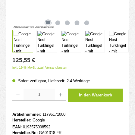
Abbildung kann vom Original abweichen
Regulärer Preis:
125,55 €
inkl. 19 % MwSt. zzgl. Versandkosten
Sofort verfügbar, Lieferzeit: 2-4 Werktage
Produkt Anzahl: Gib den gewünschten Wert ein oder benutze die Schaltflächen um d
In den Warenkorb
Artikelnummer:
11796171000
Hersteller:
Google
EAN:
0193575008592
Hersteller-Nr.:
GA01318-FR