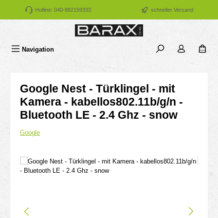
Zum Hauptinhalt springen
Hotline: 040-882159333
schneller Versand
Navigation
Google Nest - Türklingel - mit
Kamera - kabellos802.11b/g/n -
Bluetooth LE - 2.4 Ghz - snow
Google
Bildergalerie überspringen